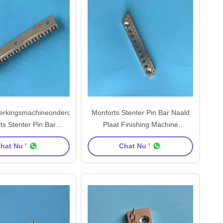
werkingsmachineonderdelen
Monforts Stenter Pin Bar Naald
ts Stenter Pin Bar
Plaat Finishing Machine
laat Carbon Steel SS
Accessoires Koperplaat SS CS
hat Nu '
Chat Nu '
aldmateriaal
Materiaal Naald