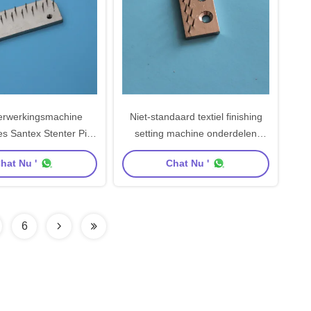
verwerkingsmachine
Niet-standaard textiel finishing
es Santex Stenter Pin
setting machine onderdelen
en plaat Carbon Steel
stenter pin bar aangepast grootte
hat Nu '
Chat Nu '
Naaldplaat
koper V3m naald
6