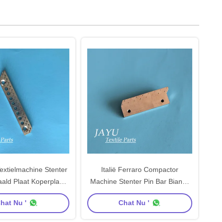
extielmachine Stenter
Italië Ferraro Compactor
aald Plaat Koperplaat
Machine Stenter Pin Bar Bianco
ating CS SS Materiaal
Naaldplaat Koperen Bar SS CS
hat Nu '
Chat Nu '
Naald
Naaldmateriaal