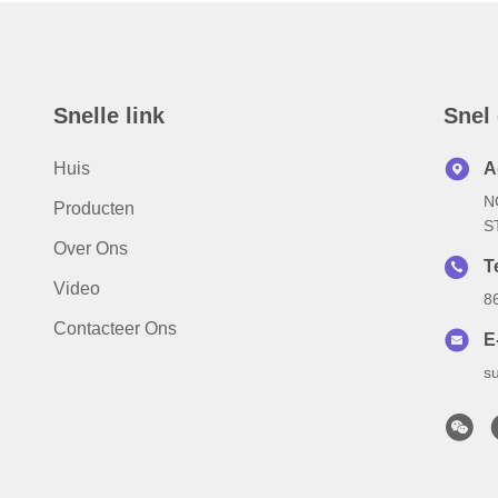
Snelle link
Snel
Huis
A
N
Producten
S
Over Ons
Te
Video
8
Contacteer Ons
E
s