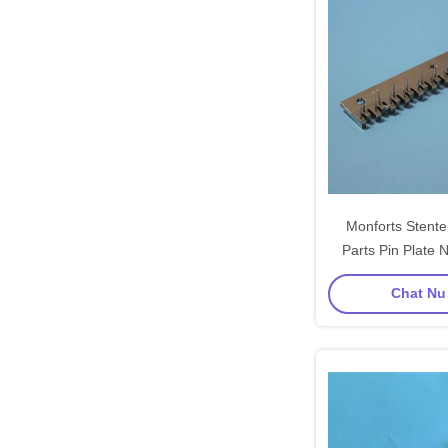
Monforts Stente
Parts Pin Plate N
Koperen Materiaal
Chat Nu 
Naal