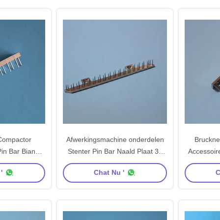
 Compactor
Afwerkingsmachine onderdelen
Bruckne
in Bar Bianco
Stenter Pin Bar Naald Plaat 36
Accessoir
ren Bar SS CS
Pins Bruckner Stenter
Pin Bar 6
'
Chat Nu '
C
riaal
onderdelen Koper materiaal
Cooper Ca