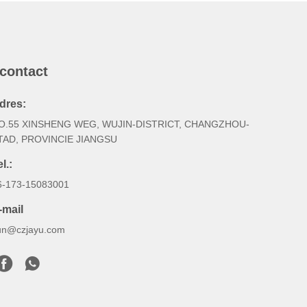
 contact
dres:
O.55 XINSHENG WEG, WUJIN-DISTRICT, CHANGZHOU-
TAD, PROVINCIE JIANGSU
l.:
6-173-15083001
-mail
un@czjayu.com