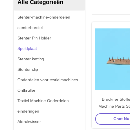
Alle Categorieën
Stenter-machine-onderdelen
stenterborstel
Stenter Pin Holder
Speldplaat
Stenter ketting
Stenter clip
Onderdelen voor textielmachines
Ontkruller
Bruckner Stoffe
Textiel Machine Onderdelen
Machine Parts St
einderingen
Pin Plate 0,99*13
Chat Nu 
Naald V3M
Afdrukwisser