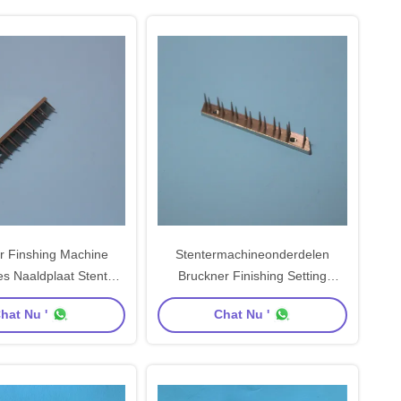
r Finshing Machine
Stentermachineonderdelen
es Naaldplaat Stenter
Bruckner Finishing Setting
0mm Centrum Afstand
Machineonderdelen Pin Bar Pin
hat Nu '
Chat Nu '
rbon Steel Materiaal
Plate Nickel Plating Carbon Steel
Naald