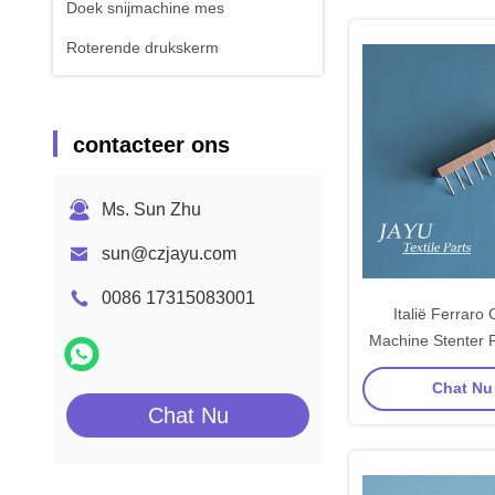
Doek snijmachine mes
Roterende drukskerm
contacteer ons
Ms. Sun Zhu
sun@czjayu.com
0086 17315083001
Italië Ferraro
Machine Stenter P
Naaldplaat Kope
Chat Nu 
Naaldmate
Chat Nu