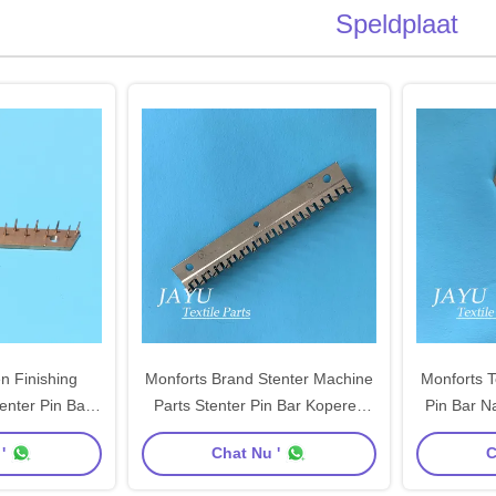
Speldplaat
n Finishing
Monforts Brand Stenter Machine
Monforts T
enter Pin Bar
Parts Stenter Pin Bar Koperen
Pin Bar N
 Carbon Steel
Plaat Carbon Steel Materiaal
Nickel Pl
'
Chat Nu '
C
 Naald
Naald