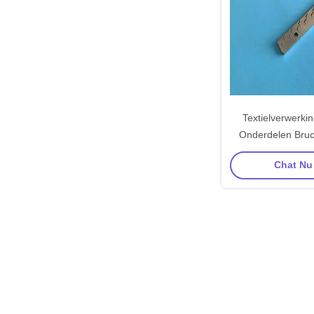
Textielverwerki
Onderdelen Bruc
Naald Plaat Ste
Chat Nu 
Koper SS304 