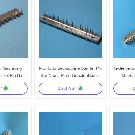
r Machinery
Monforts Setmachine Stenter Pin
Textielver
ickel Pin Bar
Bar Naald Plaat Geactualiseerd
Monfor
 Carbon Steel
Ontwerp Koper Plaat Nickel
Koperen p
'
Chat Nu '
C
d
Plating Carbon Steel Pin
Na