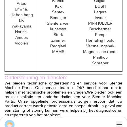
Bianco
Glijpad
Artos
Kck
BUSH
Ehwha.
Santex
Lagers
- Ik ben bang.
Benniger
Invoer
LK
Stenters van
PIN-HOLDER
Wakayama
kunststof
Beschermer
Harish.
Stork
Pump
Amdes
Zimmer
Herhaling hoofd
Vlooien
Reggiani
Versnellingsbak
MHMS
Magnetische roede
Printkop
Schraper
Ondersteuning en diensten:
We bieden technische ondersteuning en service voor Stenter
Machine Parts. Ons service team is 24/7 beschikbaar om te
helpen met technische problemen en vragen.We bieden ook een
reeks installatie- en onderhoudsdiensten voor Stenter Machine
Parts. Onze opgeleide professionals zorgen ervoor dat uw
product correct wordt geïnstalleerd en soepel draait. In geval van
een storing of storing kunnen wij u helpen bij het diagnosticeren
en repareren van het probleem.
Verpakking en verzending:
Sun