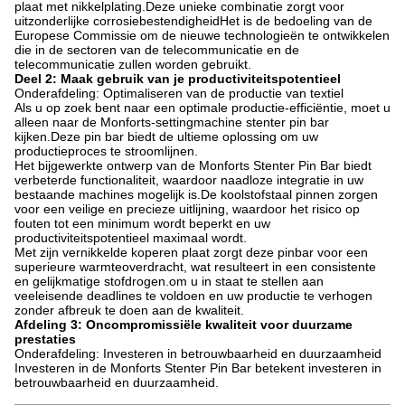
plaat met nikkelplating.Deze unieke combinatie zorgt voor
uitzonderlijke corrosiebestendigheidHet is de bedoeling van de
Europese Commissie om de nieuwe technologieën te ontwikkelen
die in de sectoren van de telecommunicatie en de
telecommunicatie zullen worden gebruikt.
Deel 2: Maak gebruik van je productiviteitspotentieel
Onderafdeling: Optimaliseren van de productie van textiel
Als u op zoek bent naar een optimale productie-efficiëntie, moet u
alleen naar de Monforts-settingmachine stenter pin bar
kijken.Deze pin bar biedt de ultieme oplossing om uw
productieproces te stroomlijnen.
Het bijgewerkte ontwerp van de Monforts Stenter Pin Bar biedt
verbeterde functionaliteit, waardoor naadloze integratie in uw
bestaande machines mogelijk is.De koolstofstaal pinnen zorgen
voor een veilige en precieze uitlijning, waardoor het risico op
fouten tot een minimum wordt beperkt en uw
productiviteitspotentieel maximaal wordt.
Met zijn vernikkelde koperen plaat zorgt deze pinbar voor een
superieure warmteoverdracht, wat resulteert in een consistente
en gelijkmatige stofdrogen.om u in staat te stellen aan
veeleisende deadlines te voldoen en uw productie te verhogen
zonder afbreuk te doen aan de kwaliteit.
Afdeling 3: Oncompromissiële kwaliteit voor duurzame
prestaties
Onderafdeling: Investeren in betrouwbaarheid en duurzaamheid
Investeren in de Monforts Stenter Pin Bar betekent investeren in
betrouwbaarheid en duurzaamheid.