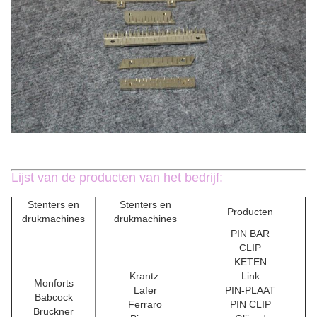
Lijst van de producten van het bedrijf:
Stenters en
Stenters en
Producten
drukmachines
drukmachines
PIN BAR
CLIP
KETEN
Krantz.
Link
Monforts
Lafer
PIN-PLAAT
Babcock
Ferraro
PIN CLIP
Bruckner