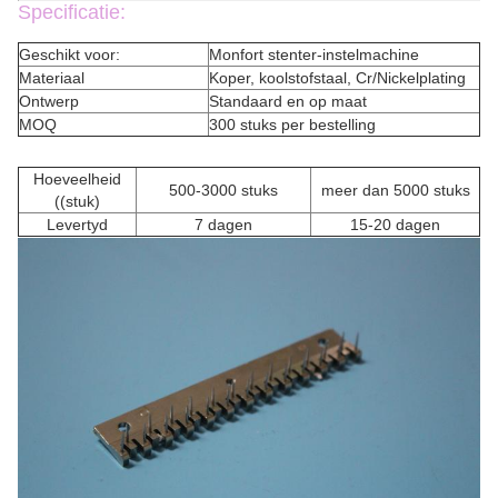
Specificatie:
Geschikt voor:
Monfort stenter-instelmachine
Materiaal
Koper, koolstofstaal, Cr/Nickelplating
Ontwerp
Standaard en op maat
MOQ
300 stuks per bestelling
Hoeveelheid
500-3000 stuks
meer dan 5000 stuks
((stuk)
Levertyd
7 dagen
15-20 dagen