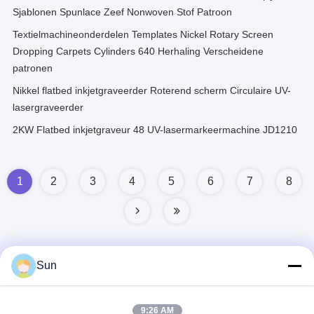
Sjablonen Spunlace Zeef Nonwoven Stof Patroon
Textielmachineonderdelen Templates Nickel Rotary Screen
Dropping Carpets Cylinders 640 Herhaling Verscheidene
patronen
Nikkel flatbed inkjetgraveerder Roterend scherm Circulaire UV-
lasergraveerder
2KW Flatbed inkjetgraveur 48 UV-lasermarkeermachine JD1210
1
2
3
4
5
6
7
8
Sun
Snel contact
9:26 AM