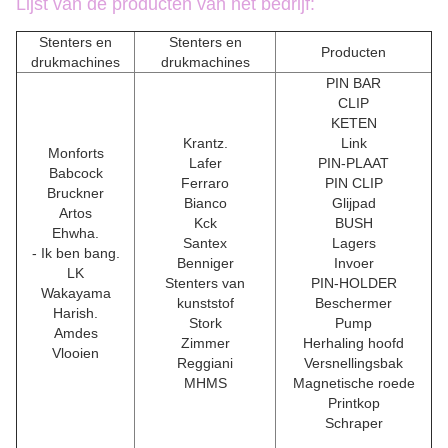
Lijst van de producten van het bedrijf:
Stenters en
Stenters en
Producten
drukmachines
drukmachines
PIN BAR
CLIP
KETEN
Krantz.
Link
Monforts
Lafer
PIN-PLAAT
Babcock
Ferraro
PIN CLIP
Bruckner
Bianco
Glijpad
Artos
Kck
BUSH
Ehwha.
Santex
Lagers
- Ik ben bang.
Benniger
Invoer
LK
Stenters van
PIN-HOLDER
Wakayama
kunststof
Beschermer
Harish.
Stork
Pump
Amdes
Zimmer
Herhaling hoofd
Vlooien
Reggiani
Versnellingsbak
MHMS
Magnetische roede
Printkop
Schraper