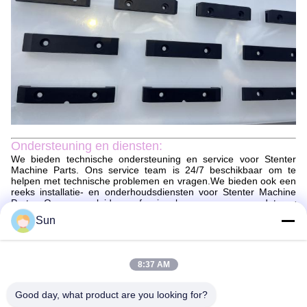
Ondersteuning en diensten:
We bieden technische ondersteuning en service voor Stenter
Machine Parts. Ons service team is 24/7 beschikbaar om te
helpen met technische problemen en vragen.We bieden ook een
reeks installatie- en onderhoudsdiensten voor Stenter Machine
Parts. Onze opgeleide professionals zorgen ervoor dat uw
product correct wordt geïnstalleerd en soepel draait. In geval van
Sun
een storing of storing kunnen wij u helpen bij het diagnosticeren
en repareren van het probleem.
Verpakking en verzending:
8:37 AM
Verpakking en verzending van stentermachineonderdelen
De onderdelen van de stentermachine worden veilig verpakt om
Good day, what product are you looking for?
ervoor te zorgen dat ze in perfecte staat aankomen.De