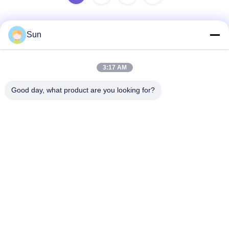
Sun
Snel contact
3:17 AM
Adres:
Good day, what product are you looking for?
NO.55 XINSHENG WEG, WUJIN-DISTRICT, CHANGZHOU-
STAD, PROVINCIE JIANGSU
Tel.:
86-173-15083001
E-mail
sun@czjayu.com
Privacybeleid
|
SiteMap
| De Goede Kwaliteit van China Stenter-