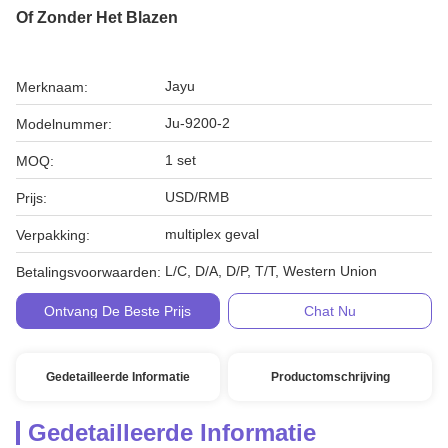
Of Zonder Het Blazen
Jayu
Merknaam:
Ju-9200-2
Modelnummer:
1 set
MOQ:
USD/RMB
Prijs:
multiplex geval
Verpakking:
L/C, D/A, D/P, T/T, Western Union
Betalingsvoorwaarden:
Ontvang De Beste Prijs
Chat Nu
Gedetailleerde Informatie
Productomschrijving
Gedetailleerde Informatie