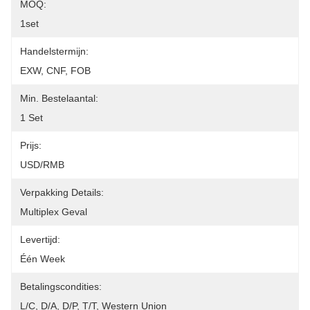
MOQ:
1set
Handelstermijn:
EXW, CNF, FOB
Min. Bestelaantal:
1 Set
Prijs:
USD/RMB
Verpakking Details:
Multiplex Geval
Levertijd:
Één Week
Betalingscondities:
L/C, D/A, D/P, T/T, Western Union