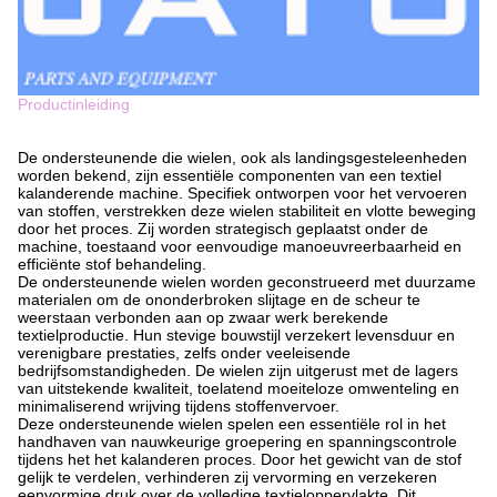
Productinleiding
De ondersteunende die wielen, ook als landingsgesteleenheden
worden bekend, zijn essentiële componenten van een textiel
kalanderende machine. Specifiek ontworpen voor het vervoeren
van stoffen, verstrekken deze wielen stabiliteit en vlotte beweging
door het proces. Zij worden strategisch geplaatst onder de
machine, toestaand voor eenvoudige manoeuvreerbaarheid en
efficiënte stof behandeling.
De ondersteunende wielen worden geconstrueerd met duurzame
materialen om de ononderbroken slijtage en de scheur te
weerstaan verbonden aan op zwaar werk berekende
textielproductie. Hun stevige bouwstijl verzekert levensduur en
verenigbare prestaties, zelfs onder veeleisende
bedrijfsomstandigheden. De wielen zijn uitgerust met de lagers
van uitstekende kwaliteit, toelatend moeiteloze omwenteling en
minimaliserend wrijving tijdens stoffenvervoer.
Deze ondersteunende wielen spelen een essentiële rol in het
handhaven van nauwkeurige groepering en spanningscontrole
tijdens het het kalanderen proces. Door het gewicht van de stof
gelijk te verdelen, verhinderen zij vervorming en verzekeren
eenvormige druk over de volledige textieloppervlakte. Dit