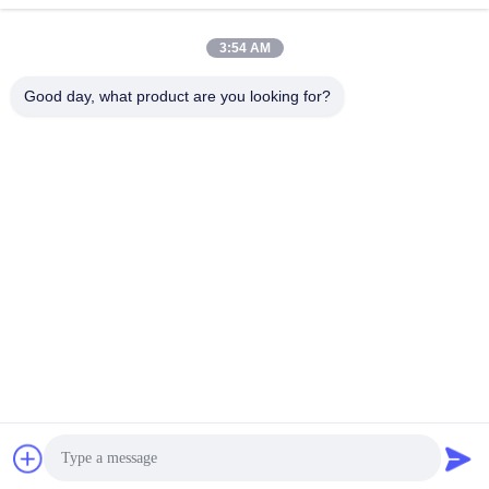
Snel contact
3:54 AM
Adres:
Good day, what product are you looking for?
NO.55 XINSHENG WEG, WUJIN-DISTRICT, CHANGZHOU-
STAD, PROVINCIE JIANGSU
Tel.:
86-173-15083001
E-mail
sun@czjayu.com
Privacybeleid
|
SiteMap
| De Goede Kwaliteit van China Stenter-
machine-onderdelen Leverancier. Copyright © 2022-2026
Changzhou Jayu International Trade Co., Ltd . Alle rechten
voorbehoudena.