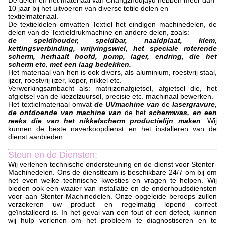
De delen en het materiaal van Changzhoujayu hebben meer dan
10 jaar bij het uitvoeren van diverse tetile delen en
textielmateriaal.
De textieldelen omvatten Textiel het eindigen machinedelen, de
delen van de Textieldrukmachine en andere delen, zoals:
de speldhouder, speldbar, naaldplaat, klem,
kettingsverbinding, wrijvingswiel, het speciale roterende
scherm, herhaalt hoofd, pomp, lager, endring, die het
scherm etc. met een laag bedekken.
Het materiaal van hen is ook divers, als aluminium, roestvrij staal,
ijzer, roestvrij ijzer, koper, nikkel etc.
Verwerkingsambacht als: matrijzenafgietsel, afgietsel die, het
afgietsel van de kiezelzuursol, precisie etc. machinaal bewerken.
Het textielmateriaal omvat
de UVmachine van
de
lasergravure,
de ontdoende van machine van
de het
schermwas, en een
reeks die van het nikkelscherm productielijn maken
. Wij
kunnen de beste naverkoopdienst en het installeren van de
dienst aanbieden.
Steun en de Diensten:
Wij verlenen technische ondersteuning en de dienst voor Stenter-
Machinedelen. Ons de dienstteam is beschikbare 24/7 om bij om
het even welke technische kwesties en vragen te helpen. Wij
bieden ook een waaier van installatie en de onderhoudsdiensten
voor aan Stenter-Machinedelen. Onze opgeleide beroeps zullen
verzekeren uw product en regelmatig lopend correct
geïnstalleerd is. In het geval van een fout of een defect, kunnen
wij hulp verlenen om het probleem te diagnostiseren en te