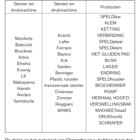
Stenter en
Stenter en
Producten
drukmachine
drukmachine
SPELDbar
KLEM
KETTING
Krantz
VERBINDING
Monforts
Lafer
SPELDplaat
Babcock
Ferraro
SPELDklem
Bruckner
Bianco
HET GLIJDEN PAD
Artos
Kck
BUSH
Ehwha
Santex
LAGER
ILsung
Benniger
ENDRING
LK
Plastic rooster
SPELDhouder
Wakayama
transversale stenter
BESCHERMER
Harish
Ooievaar
POMP
Amdes
Zimmer
HERHAAL HOOFD
Santalucla
Reggiani
VERSNELLINGSBAK
MHMS
MAGNEETstaaf
DRUKhoofd
SCHRAPER