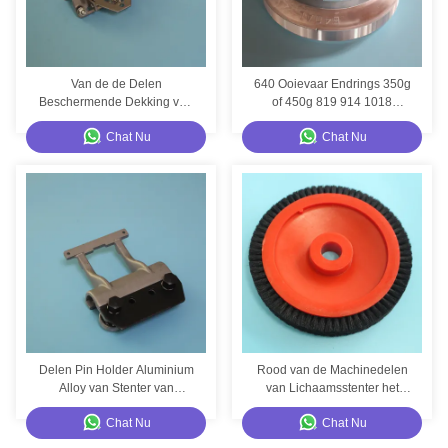
Van de de Delen
640 Ooievaar Endrings 350g
Beschermende Dekking van
of 450g 819 914 1018
de Stentermachine van de de
herhaalt Ooievaar Endrings
Chat Nu
Chat Nu
Beschermerklem de
Reserveonderdelen van
Bruckner Stenter
Delen Pin Holder Aluminium
Rood van de Machinedelen
Alloy van Stenter van
van Lichaamsstenter het
Stentervervangstukken
Type van Monforts Klein
Chat Nu
Chat Nu
Babcock
Wrijvingswiel Zwart Haar