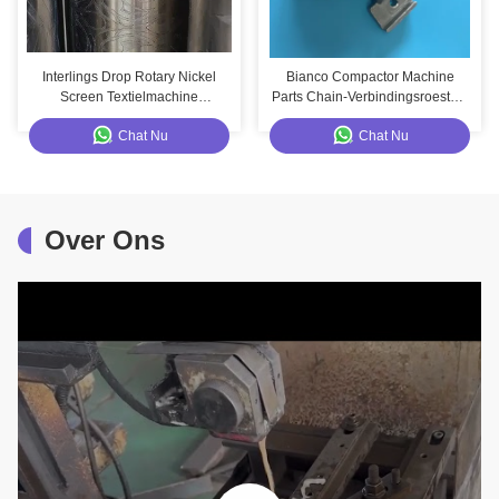
Interlings Drop Rotary Nickel
Bianco Compactor Machine
Screen Textielmachine
Parts Chain-Verbindingsroestvrij
Standaard Screen Rotary
staal Materieel Duurzaam het
Chat Nu
Chat Nu
Gieten Proces
Over Ons