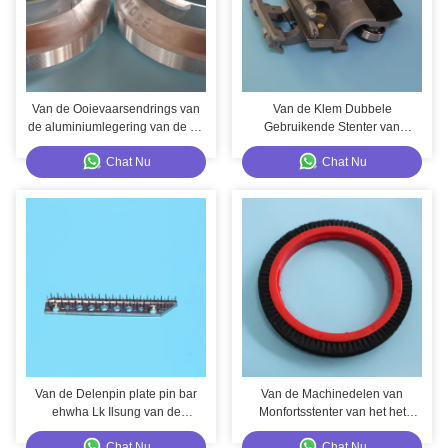
Van de Ooievaarsendrings van
Van de Klem Dubbele
de aluminiumlegering van de de
Gebruikende Stenter van
Drukmachine Roterende Delen
Stenterdelen Babcock de
Chat Nu
Chat Nu
Zimmer Reggiani
Machineklem
Van de Delenpin plate pin bar
Van de Machinedelen van
ehwha Lk Ilsung van de
Monfortsstenter van het het
Stentermachine van de de
Wrijvingswiel de Grote Zwarte
Chat Nu
Chat Nu