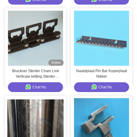
Machinenaald van het de
Nylon Haar Standaardgrootte
Plaatkoper het
Koolstofstaalmateriaal
Video
Bruckner Stenter Chain Link
Naaldplaat Pin Bar Koperplaat
Verticale ketting Stenter
Nikkel
Machine Onderdelen
Chat Nu
Chat Nu