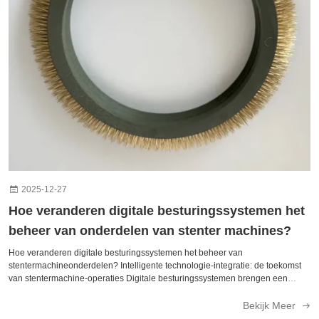
leveranciers die technische ondersteuning en op maat gemaakte
productiecapaciteiten bieden, blijkt bijzonder waardevol voor
gespecialiseerde stentertoepassingen.. Deskundigen in de industrie raden
aan een inventaris bij te houden van de vaak vervangende
stentermachineonderdelen en tegelijkertijd betrouwbare leveringskanalen
voor gespecialiseerde onderdelen te creëren.Veel fabrikanten maken nu
gebruik van onlineplatforms die meerdere leveranciers samenbrengen, het
vergelijken van de aankoop van stenteronderdelen met geverifieerde
kwaliteitsbeoordelingen.en duidelijke communicatieprotocollen zorgen voor
een consistente levering van betrouwbare stentermachinecomponenten
voor ononderbroken textielproductie. Belangrijke SEO-
begrippen:leveranciers van stenteronderdelen, componenten van
textielmachines, productie van industriële onderdelen, fabrikanten van
onderdelen, wereldwijde leveranciers van apparatuur
2025-12-27
Hoe veranderen digitale besturingssystemen het
beheer van onderdelen van stenter machines?
Hoe veranderen digitale besturingssystemen het beheer van
stentermachineonderdelen? Intelligente technologie-integratie: de toekomst
van stentermachine-operaties Digitale besturingssystemen brengen een
revolutie teweeg in de manier waarop textielfabrikanten
stentermachineonderdelen beheren en optimaliseren.voorspellende
Bekijk Meer
onderhoudswaarschuwingenDeze systemen transformeren traditionele