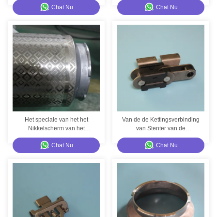
Chat Nu
Chat Nu
Het speciale van het het
Van de de Kettingsverbinding
Nikkelscherm van het
van Stenter van de
Deklaagscherm van het de
Santexss304 Koolstof
Chat Nu
Chat Nu
Dalings Plastic Nikkel
Materiële de Persdelen van
Aangepaste Diverse Patroon
Santex
het Scherm herhaalt Lengte
Goede Kwaliteit