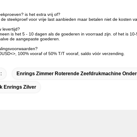
eekproeven? is het extra vrij of?
 de steekproef voor vrije last aanbieden maar betalen niet de kosten va
 levertijd?
een is het 5 - 10 dagen als de goederen in voorraad zijn. of het is 10-
halve de aangepaste goederen.
talingsvoorwaarden?
USD<>, 100% vooraf of 50% T/T vooraf, saldo vóór verzending.
:
Enrings Zimmer Roterende Zeefdrukmachine Onder
k Enrings Zilver