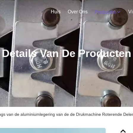
Huis
Over Ons
V
Producten
Details Van De Producten
ngs van de aluminiumlegering van de de Drukmachine Roterende Dele