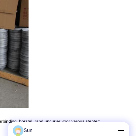
rbinding, borstel, rand uncurler voor varous stenter:
Sun