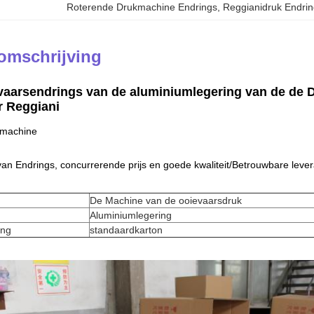
Roterende Drukmachine Endrings
, 
Reggianidruk Endri
omschrijving
vaarsendrings van de aluminiumlegering van de de 
 Reggiani
smachine
van Endrings
, concurrerende
prijs en goede kwaliteit/Betrouwbare leve
De Machine van de ooievaarsdruk
Aluminiumlegering
ing
standaardkarton