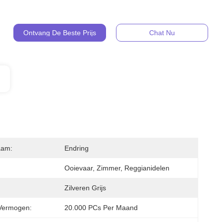
Ontvang De Beste Prijs
Chat Nu
aam:
Endring
Ooievaar, Zimmer, Reggianidelen
Zilveren Grijs
Vermogen:
20.000 PCs Per Maand