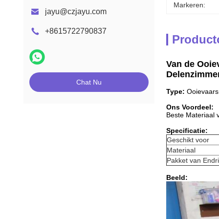
Markeren:
jayu@czjayu.com
+8615722790837
Product
Van de Ooie
Delenzimmer
Chat Nu
Type:
Ooievaar
Ons Voordeel:
Beste Materiaal 
Specificatie:
Geschikt voor
Materiaal
Pakket van Endr
Beeld: