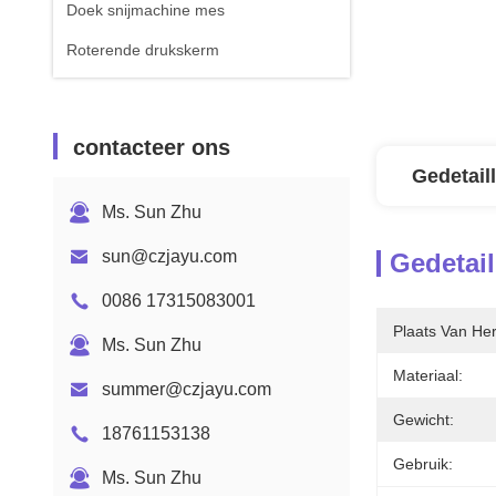
Doek snijmachine mes
Roterende drukskerm
contacteer ons
Gedetail
Ms. Sun Zhu
sun@czjayu.com
Gedetail
0086 17315083001
Plaats Van He
Ms. Sun Zhu
Materiaal:
summer@czjayu.com
Gewicht:
18761153138
Gebruik:
Ms. Sun Zhu