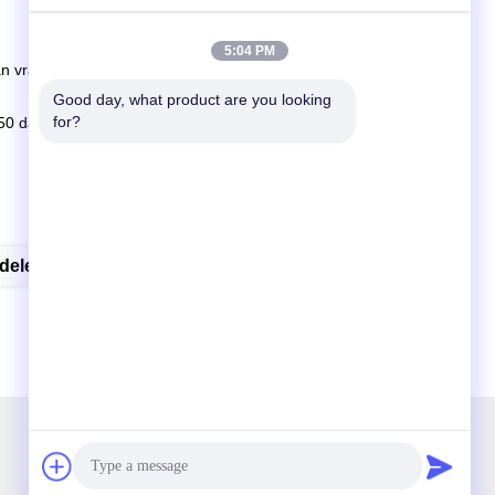
5:04 PM
n vracht.
Good day, what product are you looking 
for?
50 dagen als de goederen niet in voorraad zijn, is het volgens
delen
914 1018 Zimmer Stork Enrings