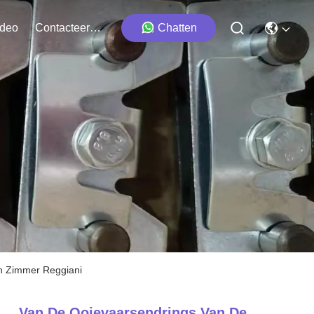
ideo
Contacteer Ons
Chatten
n Zimmer Reggiani
Van De Ooievaarsendrings Van De