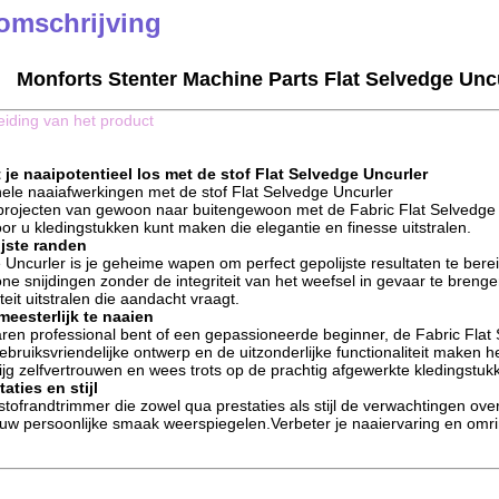
omschrijving
Monforts Stenter Machine Parts Flat Selvedge Unc
leiding van het product
 je naaipotentieel los met de stof Flat Selvedge Uncurler
nele naaiafwerkingen met de stof Flat Selvedge Uncurler
projecten van gewoon naar buitengewoon met de Fabric Flat Selvedge 
or u kledingstukken kunt maken die elegantie en finesse uitstralen.
jste randen
 Uncurler is je geheime wapen om perfect gepolijste resultaten te berei
ne snijdingen zonder de integriteit van het weefsel in gevaar te breng
teit uitstralen die aandacht vraagt.
eesterlijk te naaien
aren professional bent of een gepassioneerde beginner, de Fabric Flat
ebruiksvriendelijke ontwerp en de uitzonderlijke functionaliteit maken 
ijg zelfvertrouwen en wees trots op de prachtig afgewerkte kledingstu
aties en stijl
stofrandtrimmer die zowel qua prestaties als stijl de verwachtingen ove
uw persoonlijke smaak weerspiegelen.Verbeter je naaiervaring en omrin