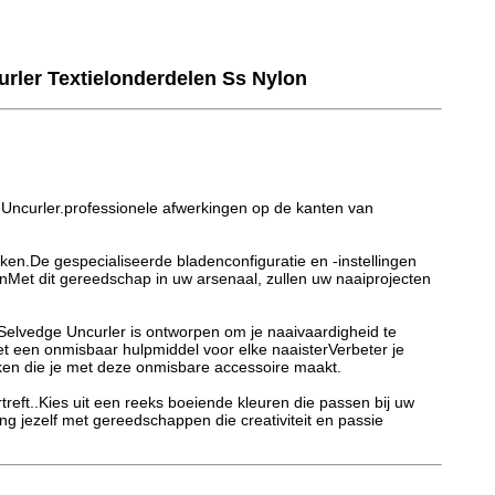
urler Textielonderdelen Ss Nylon
Uncurler.professionele afwerkingen op de kanten van
ken.De gespecialiseerde bladenconfiguratie en -instellingen
enMet dit gereedschap in uw arsenaal, zullen uw naaiprojecten
 Selvedge Uncurler is ontworpen om je naaivaardigheid te
het een onmisbaar hulpmiddel voor elke naaisterVerbeter je
kken die je met deze onmisbare accessoire maakt.
rtreft..Kies uit een reeks boeiende kleuren die passen bij uw
g jezelf met gereedschappen die creativiteit en passie