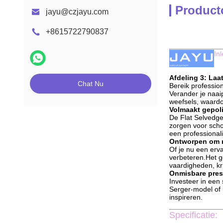
Product
jayu@czjayu.com
+8615722790837
In
Afdeling 3: Laat
Chat Nu
Bereik professio
Verander je naai
weefsels, waardo
Volmaakt gepoli
De Flat Selvedge
zorgen voor scho
een professionali
Ontworpen om m
Of je nu een erv
verbeteren.Het g
vaardigheden, kr
Onmisbare prest
Investeer in een 
Serger-model of 
inspireren.
Specificatie: