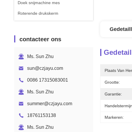
Doek snijmachine mes
Roterende drukskerm
Gedetail
contacteer ons
Gedetail
Ms. Sun Zhu
sun@czjayu.com
Plaats Van He
0086 17315083001
Grootte:
Ms. Sun Zhu
Garantie:
summer@czjayu.com
Handelstermijn
18761153138
Markeren:
Ms. Sun Zhu