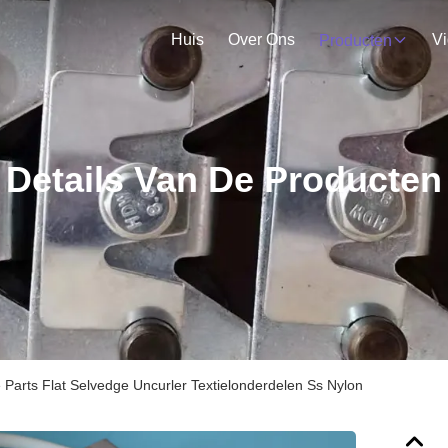
Huis
Over Ons
V
Producten
Details Van De Producten
 Parts Flat Selvedge Uncurler Textielonderdelen Ss Nylon