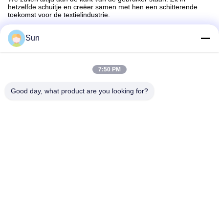
hetzelfde schuitje en creëer samen met hen een schitterende
toekomst voor de textielindustrie.
Sun
FAQ
Vraag: Hoe lang is uw levertijd?
A: Over het algemeen is het 5-10 dagen als de goederen op
voorraad zijn.of het is 10-50 dagen als de goederen niet op
7:50 PM
voorraad zijn, is het volgens de hoeveelheid. Behalve voor de
aangepaste goederen.
Good day, what product are you looking for?
Vraag: Levert u monsters?is het gratis of extra?
A: Ja, we kunnen het monster gratis aanbieden, maar betalen
niet de vrachtkosten.
Vraag: Wat zijn uw betalingsvoorwaarden?
A: Betaling<=3000USD, 100% vooraf.Payment>=3000USD, 50%
T/T vooraf, saldo vóór verzending.
Markeringen:
Carbide HSS Stoffen Snijmes
Stoffen Stoffen Snijmachine Mes