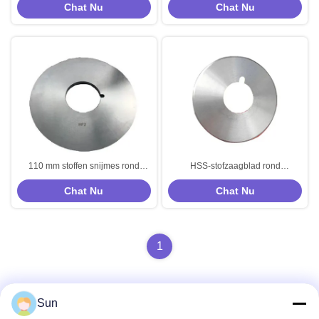
Chat Nu
Chat Nu
110 mm stoffen snijmes rond
HSS-stofzaagblad rond
hardmetalen HSS stoffen snijmes
wolfraamcarbide SKD-rolblad
Chat Nu
Chat Nu
voor het zagen van stof
1
Sun