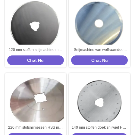
120 mm stoffen snijmachine mes
Snijmachine van wolfraamdoek
rond snijwiel van wolfraamcarbide
Rond mes HSS SKD Snijwiel
Chat Nu
Chat Nu
stof
Stofmes
220 mm stofsnijmessen HSS mes
140 mm stoffen doek snijwiel HSS
Stof snijmachine mes
stoffen snijwielbladen