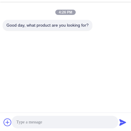
Snel contact
4:26 PM
Adres:
Good day, what product are you looking for?
NO.55 XINSHENG WEG, WUJIN-DISTRICT, CHANGZHOU-
STAD, PROVINCIE JIANGSU
Tel.:
86-173-15083001
E-mail
sun@czjayu.com
Privacybeleid
|
SiteMap
| De Goede Kwaliteit van China Stenter-
machine-onderdelen Leverancier. Copyright © 2022-2025
Changzhou Jayu International Trade Co., Ltd . Alle rechten
voorbehoudena.