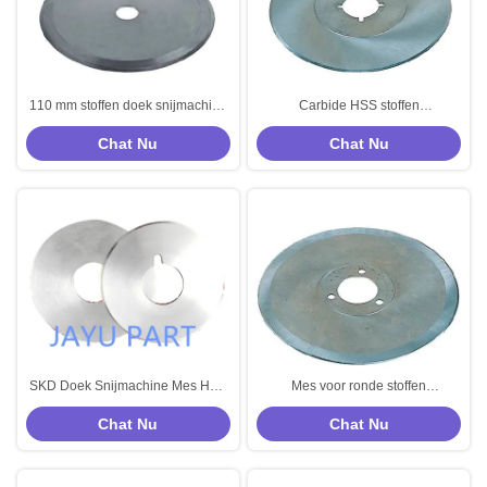
110 mm stoffen doek snijmachine
Carbide HSS stoffen
mes mes hardmetalen doek
snijmachineblad 200 mm stoffen
Chat Nu
Chat Nu
snijblad
zaagblad
SKD Doek Snijmachine Mes HSS
Mes voor ronde stoffen
Roterend Snijwiel Voor Stof
snijmachine SKD 11 snijmes van
Chat Nu
Chat Nu
hardmetalen stof