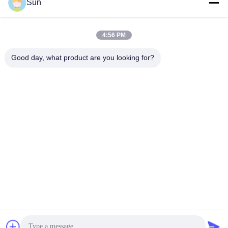
Sun
Snel contact
4:56 PM
Adres:
Good day, what product are you looking for?
NO.55 XINSHENG WEG, WUJIN-DISTRICT, CHANGZHOU-
STAD, PROVINCIE JIANGSU
Tel.:
86-173-15083001
E-mail
sun@czjayu.com
Privacybeleid
|
SiteMap
| De Goede Kwaliteit van China Stenter-
machine-onderdelen Leverancier. Copyright © 2022-2026
Changzhou Jayu International Trade Co., Ltd . Alle rechten