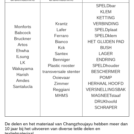
SPELDbar
KLEM
KETTING
Krantz
VERBINDING
Monforts
Lafer
SPELDplaat
Babcock
Ferraro
SPELDklem
Bruckner
Bianco
HET GLIJDEN PAD
Artos
Kck
BUSH
Ehwha
Santex
LAGER
ILsung
Benniger
ENDRING
LK
Plastic rooster
SPELDhouder
Wakayama
transversale stenter
BESCHERMER
Harish
Ooievaar
POMP
Amdes
Zimmer
HERHAAL HOOFD
Santalucla
Reggiani
VERSNELLINGSBAK
MHMS
MAGNEETstaaf
DRUKhoofd
SCHRAPER
De delen en het materiaal van Changzhoujayu hebben meer dan
10 jaar bij het uitvoeren van diverse tetile delen en
textielmateriaal.