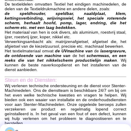
De textieldelen omvatten Textiel het eindigen machinedelen, de
delen van de Textieldrukmachine en andere delen, zoals:
de speldhouder, speldbar, naaldplaat, klem,
kettingsverbinding, wrijvingswiel, het speciale roterende
scherm, herhaalt hoofd, pomp, lager, endring, die het
scherm etc. met een laag bedekken.
Het materiaal van hen is ook divers, als aluminium, roestvrij staal,
ijzer, roestvrij ijzer, koper, nikkel etc.
Verwerkingsambacht als: matrijzenafgietsel, afgietsel die, het
afgietsel van de kiezelzuursol, precisie etc. machinaal bewerken.
Het textielmateriaal omvat
de UVmachine van
de
lasergravure,
de ontdoende van machine van
de het
schermwas, en een
reeks die van het nikkelscherm productielijn maken
. Wij
kunnen de beste naverkoopdienst en het installeren van de
dienst aanbieden.
Steun en de Diensten:
Wij verlenen technische ondersteuning en de dienst voor Stenter-
Machinedelen. Ons de dienstteam is beschikbare 24/7 om bij om
het even welke technische kwesties en vragen te helpen. Wij
bieden ook een waaier van installatie en de onderhoudsdiensten
voor aan Stenter-Machinedelen. Onze opgeleide beroeps zullen
verzekeren uw product en regelmatig lopend correct
geïnstalleerd is. In het geval van een fout of een defect, kunnen
wij hulp verlenen om het probleem te diagnostiseren en te
herstellen.