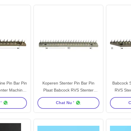
ne Pin Bar Pin
Koperen Stenter Pin Bar Pin
Babcock S
enter Machine
Plaat Babcock RVS Stenter
RVS Sten
elen
Onderdelen
'
Chat Nu '
C