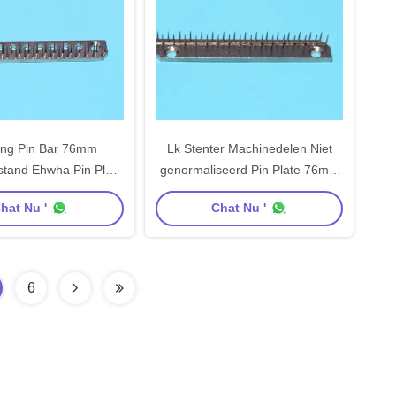
ung Pin Bar 76mm
Lk Stenter Machinedelen Niet
tand Ehwha Pin Plate
genormaliseerd Pin Plate 76mm
 Machinedelen van
het Staalspeld van Pin Bar
hat Nu '
Chat Nu '
an de Centrumafstand
Copper Material Carbon van de
Centrumafstand
6