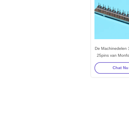
De Machinedelen
25pins van Monfor
Bar Needle Plat
Chat Nu 