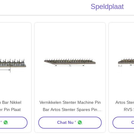
Speldplaat
 Bar Nikkel
Vernikkelen Stenter Machine Pin
Artos Sten
r Pin Plaat
Bar Artos Stenter Spares Pin
RVS 
Plate
Ond
'
Chat Nu '
C