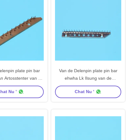
lenpin plate pin bar
Van de Delenpin plate pin bar
an Artosstenter van de
ehwha Lk Ilsung van de
en Speld van het het
Stentermachine van de de
hat Nu '
Chat Nu '
ateriële Koolstofstaal
Machinenaald van het de
Plaatkoper het
Koolstofstaalmateriaal