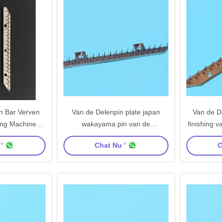
n Bar Verven
Van de Delenpin plate japan
Van de De
ing Machine
wakayama pin van de
finishing v
in Plaat
Stentermachine van de de
Machinedel
'
Chat Nu '
C
Barnaald Plaat 60mm
Koper de M
Centrumafstand