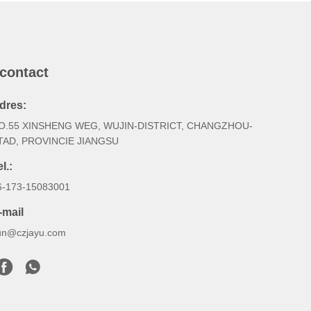
 contact
dres:
O.55 XINSHENG WEG, WUJIN-DISTRICT, CHANGZHOU-
TAD, PROVINCIE JIANGSU
l.:
6-173-15083001
-mail
un@czjayu.com