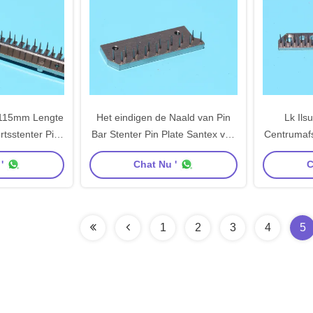
 115mm Lengte
Het eindigen de Naald van Pin
Lk Ils
tsstenter Pin
Bar Stenter Pin Plate Santex van
Centrumafs
e Finishing
het Machinedeel plateert 59mm
73mm de
'
Chat Nu '
C
Koperplaat
Stenter v
1
2
3
4
5