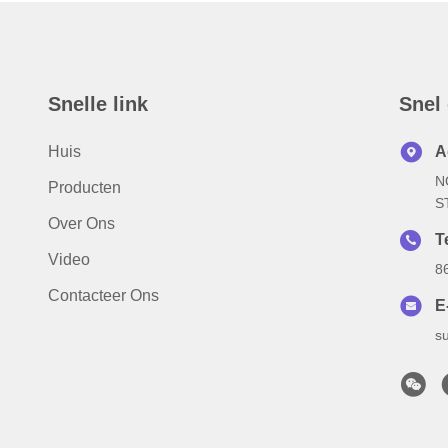
Snelle link
Snel
Huis
A
N
Producten
S
Over Ons
Te
Video
8
Contacteer Ons
E
s