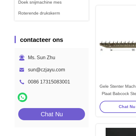
Doek snijmachine mes
Roterende drukskerm
contacteer ons
Ms. Sun Zhu
sun@czjayu.com
0086 17315083001
Gele Stenter Machi
Plaat Babcock St
Onderd
Chat Nu 
Chat Nu