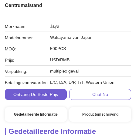
Centrumafstand
Jayu
Merknaam:
Wakayama van Japan
Modelnummer:
500PCS
MOQ:
USD/RMB
Prijs:
multiplex geval
Verpakking:
L/C, D/A, D/P, T/T, Western Union
Betalingsvoorwaarden:
Ontvang De Beste Prijs
Chat Nu
Gedetailleerde Informatie
Productomschrijving
Gedetailleerde Informatie