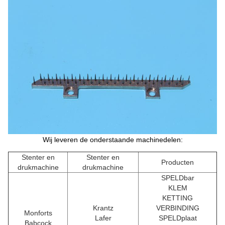
Wij leveren de onderstaande machinedelen:
Stenter en
Stenter en
Producten
drukmachine
drukmachine
SPELDbar
KLEM
KETTING
Krantz
VERBINDING
Monforts
Lafer
SPELDplaat
Babcock