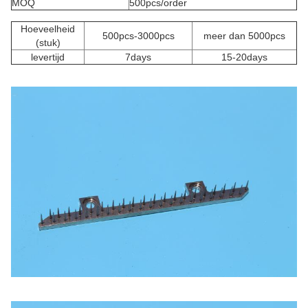
MOQ
500pcs/order
Hoeveelheid
500pcs-3000pcs
meer dan 5000pcs
(stuk)
levertijd
7days
15-20days