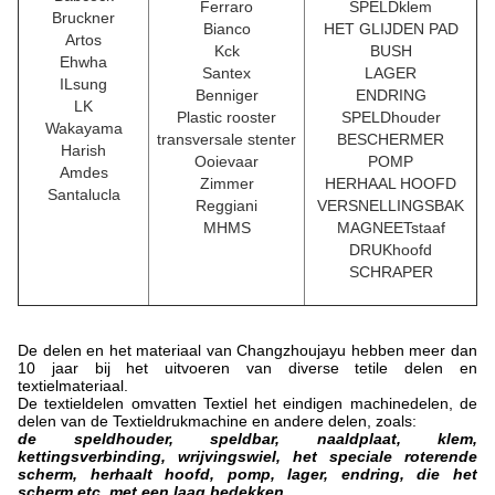
Ferraro
SPELDklem
Bruckner
Bianco
HET GLIJDEN PAD
Artos
Kck
BUSH
Ehwha
Santex
LAGER
ILsung
Benniger
ENDRING
LK
Plastic rooster
SPELDhouder
Wakayama
transversale stenter
BESCHERMER
Harish
Ooievaar
POMP
Amdes
Zimmer
HERHAAL HOOFD
Santalucla
Reggiani
VERSNELLINGSBAK
MHMS
MAGNEETstaaf
DRUKhoofd
SCHRAPER
De delen en het materiaal van Changzhoujayu hebben meer dan
10 jaar bij het uitvoeren van diverse tetile delen en
textielmateriaal.
De textieldelen omvatten Textiel het eindigen machinedelen, de
delen van de Textieldrukmachine en andere delen, zoals:
de speldhouder, speldbar, naaldplaat, klem,
kettingsverbinding, wrijvingswiel, het speciale roterende
scherm, herhaalt hoofd, pomp, lager, endring, die het
scherm etc. met een laag bedekken.