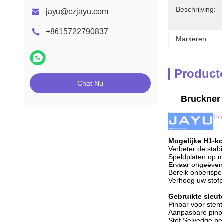
Beschrijving:
jayu@czjayu.com
+8615722790837
Markeren:
Product
Chat Nu
Bruckner 
In
Mogelijke H1-k
Verbeter de stabi
Speldplaten op 
Ervaar ongeëvena
Bereik onberispe
Verhoog uw stof
Gebruikte sleu
Pinbar voor sten
Aanpasbare pinp
Stof Selvedge be