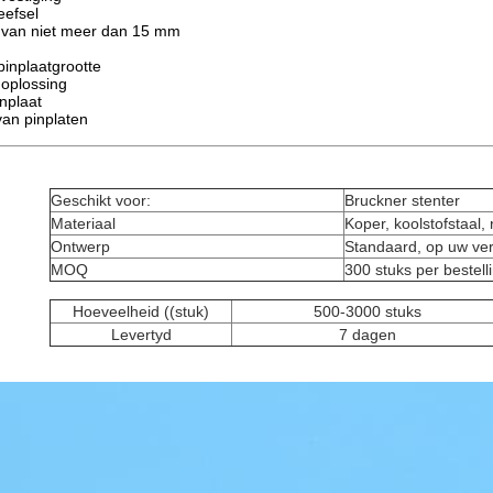
eefsel
 van niet meer dan 15 mm
inplaatgrootte
 oplossing
nplaat
van pinplaten
Geschikt voor:
Bruckner stenter
Materiaal
Koper, koolstofstaal, r
Ontwerp
Standaard, op uw ve
MOQ
300 stuks per bestell
Hoeveelheid ((stuk)
500-3000 stuks
Levertyd
7 dagen