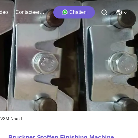
ideo
Contacteer Ons
Chatten
d V3M Naald
Bruckner Stoffen Finishing Machine