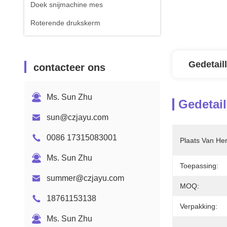
Doek snijmachine mes
Roterende drukskerm
Gedetail
contacteer ons
Ms. Sun Zhu
Gedetail
sun@czjayu.com
0086 17315083001
Plaats Van He
Ms. Sun Zhu
Toepassing:
summer@czjayu.com
MOQ:
18761153138
Verpakking:
Ms. Sun Zhu