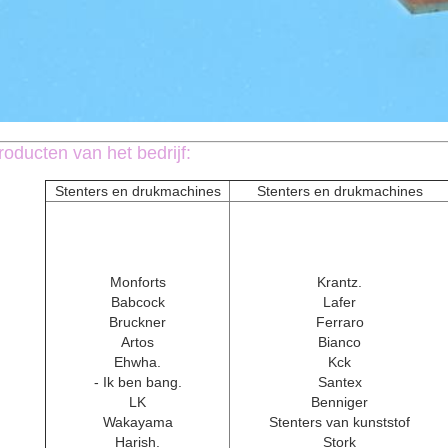
roducten van het bedrijf:
Stenters en drukmachines
Stenters en drukmachines
Monforts
Krantz.
Babcock
Lafer
Bruckner
Ferraro
Artos
Bianco
Ehwha.
Kck
- Ik ben bang.
Santex
LK
Benniger
Wakayama
Stenters van kunststof
Harish.
Stork