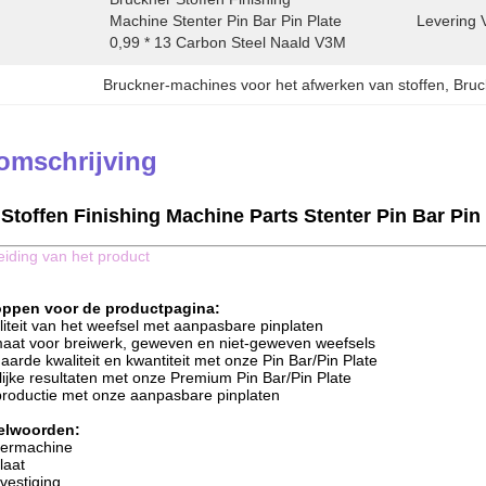
Machine Stenter Pin Bar Pin Plate 
Levering 
0,99 * 13 Carbon Steel Naald V3M
Bruckner-machines voor het afwerken van stoffen
, 
Bruc
omschrijving
Stoffen Finishing Machine Parts Stenter Pin Bar Pin
leiding van het product
oppen voor de productpagina:
liteit van het weefsel met aanpasbare pinplaten
maat voor breiwerk, geweven en niet-geweven weefsels
arde kwaliteit en kwantiteit met onze Pin Bar/Pin Plate
lijke resultaten met onze Premium Pin Bar/Pin Plate
productie met onze aanpasbare pinplaten
telwoorden:
termachine
laat
vestiging