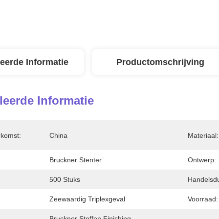
leerde Informatie
Productomschrijving
leerde Informatie
rkomst:
China
Materiaal:
Bruckner Stenter
Ontwerp:
500 Stuks
Handelsdu
Zeewaardig Triplexgeval
Voorraad:
Bruckner Stoffen Finishing 