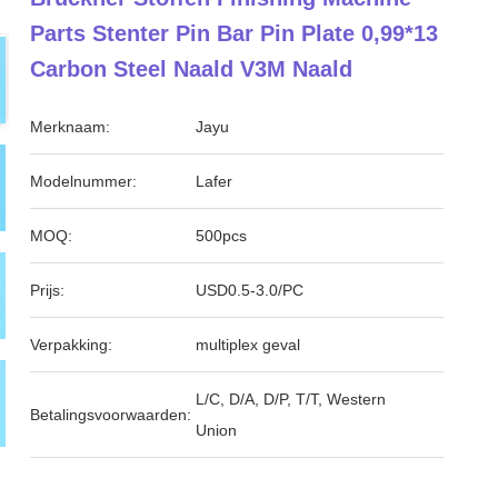
Parts Stenter Pin Bar Pin Plate 0,99*13
Carbon Steel Naald V3M Naald
Merknaam:
Jayu
Modelnummer:
Lafer
MOQ:
500pcs
Prijs:
USD0.5-3.0/PC
Verpakking:
multiplex geval
L/C, D/A, D/P, T/T, Western
Betalingsvoorwaarden:
Union