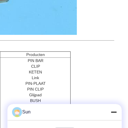
Producten
PIN BAR
CLIP
KETEN
Link
PIN-PLAAT
PIN CLIP
Glijpad
BUSH
Lagers
Sun
Invoer
PIN-HOLDER
Beschermer