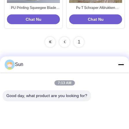
PU Printing Squeegee Blade
Pu T Schraper Afdrukken
Textiel Drukmachine Onderdelen
Zuigmondblad Afdrukken
Zimmer Stork T Schraper
Textielmachines
Chat Nu
Chat Nu
Reserveonderdelen Zimmer
1
Sun
Snel contact
7:13 AM
Adres:
Good day, what product are you looking for?
NO.55 XINSHENG WEG, WUJIN-DISTRICT, CHANGZHOU-
STAD, PROVINCIE JIANGSU
Tel.:
86-173-15083001