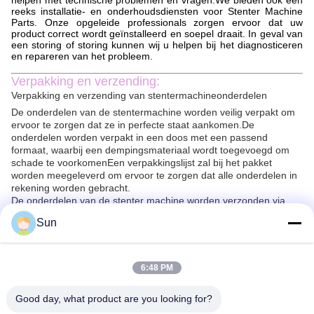
helpen met technische problemen en vragen.We bieden ook een
reeks installatie- en onderhoudsdiensten voor Stenter Machine
Parts. Onze opgeleide professionals zorgen ervoor dat uw
product correct wordt geïnstalleerd en soepel draait. In geval van
een storing of storing kunnen wij u helpen bij het diagnosticeren
en repareren van het probleem.
Verpakking en verzending:
Verpakking en verzending van stentermachineonderdelen
De onderdelen van de stentermachine worden veilig verpakt om
ervoor te zorgen dat ze in perfecte staat aankomen.De
onderdelen worden verpakt in een doos met een passend
formaat, waarbij een dempingsmateriaal wordt toegevoegd om
schade te voorkomenEen verpakkingslijst zal bij het pakket
worden meegeleverd om ervoor te zorgen dat alle onderdelen in
rekening worden gebracht.
De onderdelen van de stenter machine worden verzonden via
een betrouwbare koerier. Alle pakketten worden gevolgd en
Sun
verzekerd om veilige levering te garanderen.Maar de pakketten
worden meestal binnen 2-10 dagen geleverd..
Vragen:
6:48 PM
Q1. Wat is de merknaam van Stenter Machine Parts?
A1. De merknaam van Stenter Machine Parts is Jayu, afkomstig
Good day, what product are you looking for?
uit China.