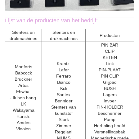
Lijst van de producten van het bedrijf:
Stenters en
Stenters en
Producten
drukmachines
drukmachines
PIN BAR
CLIP
KETEN
Krantz.
Link
Monforts
Lafer
PIN-PLAAT
Babcock
Ferraro
PIN CLIP
Bruckner
Bianco
Glijpad
Artos
Kck
BUSH
Ehwha.
Santex
Lagers
- Ik ben bang.
Benniger
Invoer
LK
Stenters van
PIN-HOLDER
Wakayama
kunststof
Beschermer
Harish.
Stork
Pump
Amdes
Zimmer
Herhaling hoofd
Vlooien
Reggiani
Versnellingsbak
MHMS
Magnetische roede