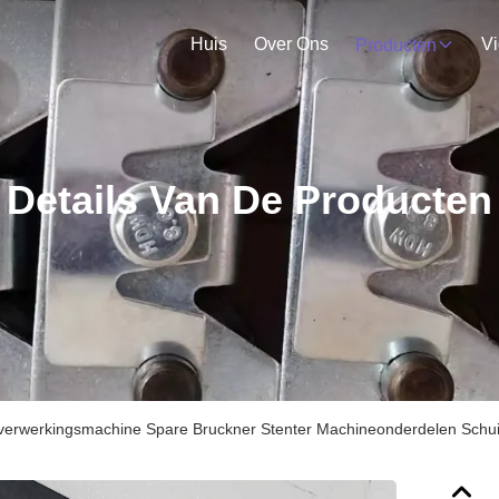
Huis
Over Ons
V
Producten
Details Van De Producten
lverwerkingsmachine Spare Bruckner Stenter Machineonderdelen Schu