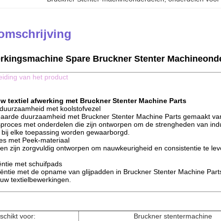
omschrijving
erkingsmachine Spare Bruckner Stenter Machineonde
leiding van het product
w textiel afwerking met Bruckner Stenter Machine Parts
uurzaamheid met koolstofvezel
aarde duurzaamheid met Bruckner Stenter Machine Parts gemaakt van
sproces met onderdelen die zijn ontworpen om de strengheden van indu
bij elke toepassing worden gewaarborgd.
ies met Peek-materiaal
 zijn zorgvuldig ontworpen om nauwkeurigheid en consistentie te lever
ëntie met schuifpads
iëntie met de opname van glijpadden in Bruckner Stenter Machine Part
 uw textielbewerkingen.
chikt voor:
Bruckner stentermachine