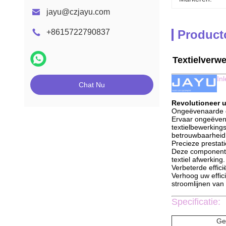
jayu@czjayu.com
+8615722790837
Product
Textielverw
In
Chat Nu
Revolutioneer u
Ongeëvenaarde d
Ervaar ongeëven
textielbewerking
betrouwbaarheid 
Precieze prestat
Deze componenten
textiel afwerking.
Verbeterde effici
Verhoog uw effic
stroomlijnen van
Specificatie:
Ges