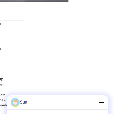
n
T
ER
er
oofd
sbak
Sun
roede