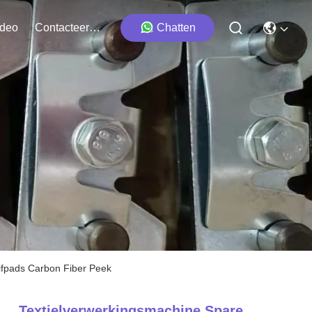
ideo
Contacteer Ons
Chatten
ifpads Carbon Fiber Peek
Textielverwerkingsmachine Spare