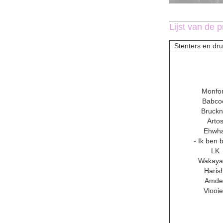
Lijst van de p
Stenters en dr
Monfor
Babco
Bruckn
Arto
Ehwh
- Ik ben 
LK
Wakay
Haris
Amde
Vlooi