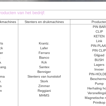
roducten van het bedrijf:
ukmachines
Stenters en drukmachines
Producte
PIN BAR
CLIP
KETEN
Link
ts
Krantz.
PIN-PLAA
ck
Lafer
PIN CLIP
er
Ferraro
Glijpad
s
Bianco
BUSH
a.
Kck
Lagers
bang.
Santex
Invoer
Benniger
PIN-HOLD
ama
Stenters van kunststof
Bescherm
h.
Stork
Pump
s
Zimmer
Herhaling h
en
Reggiani
Versnelling
MHMS
Magnetische 
Printkop