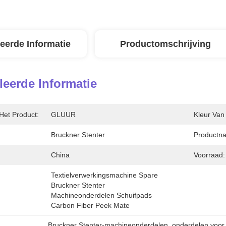
leerde Informatie
Productomschrijving
leerde Informatie
Het Product:
GLUUR
Kleur Van
Bruckner Stenter
Productn
China
Voorraad:
Textielverwerkingsmachine Spare 
Bruckner Stenter 
Machineonderdelen Schuifpads 
Carbon Fiber Peek Mate
Bruckner Stenter-machineonderdelen
, 
onderdelen voor