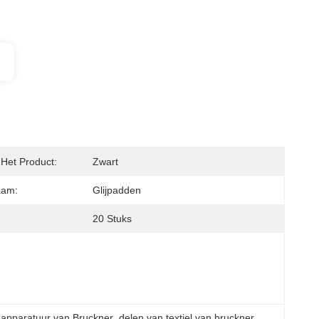
 Het Product:
Zwart
aam:
Glijpadden
20 Stuks
 apparatuur van Bruckner
, 
delen van textiel van bruckner