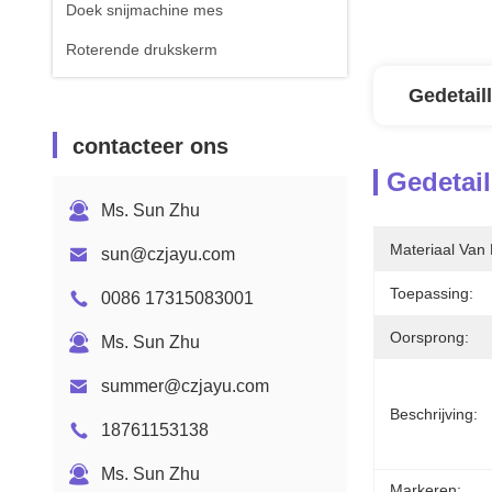
Doek snijmachine mes
Roterende drukskerm
Gedetail
contacteer ons
Gedetail
Ms. Sun Zhu
Materiaal Van 
sun@czjayu.com
Toepassing:
0086 17315083001
Oorsprong:
Ms. Sun Zhu
summer@czjayu.com
Beschrijving:
18761153138
Ms. Sun Zhu
Markeren: