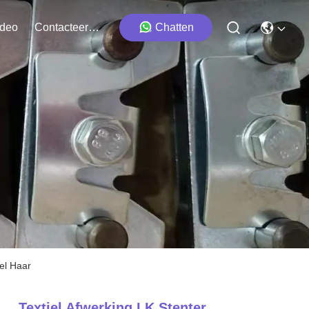
ideo
Contacteer Ons
Chatten
tel Haar
Textiel Afwerking LK Stenter