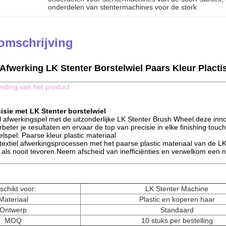
onderdelen van stentermachines voor de stork
omschrijving
 Afwerking LK Stenter Borstelwiel Paars Kleur Plact
leiding van het product
cisie met LK Stenter borstelwiel
el afwerkingspel met de uitzonderlijke LK Stenter Brush Wheel.deze inn
ter je resultaten en ervaar de top van precisie in elke finishing touch
elspel: Paarse kleur plastic materiaal
 textiel afwerkingsprocessen met het paarse plastic materiaal van de L
ls nooit tevoren.Neem afscheid van inefficiënties en verwelkom een nieu
chikt voor:
LK Stenter Machine
Materiaal
Plastic en koperen haar
Ontwerp
Standaard
MOQ
10 stuks per bestelling