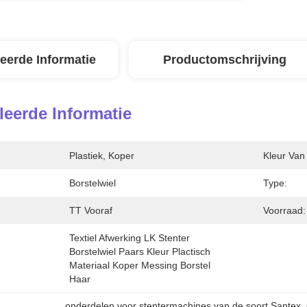
leerde Informatie
Productomschrijving
leerde Informatie
Plastiek, Koper
Kleur Van
Borstelwiel
Type:
TT Vooraf
Voorraad:
Textiel Afwerking LK Stenter 
Borstelwiel Paars Kleur Plactisch 
Materiaal Koper Messing Borstel 
Haar
onderdelen voor stentermachines van de soort Santex
, 