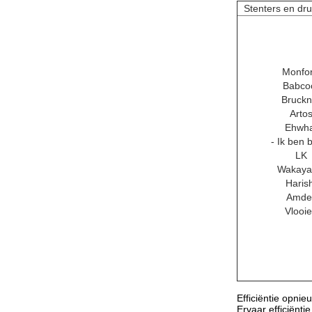
Stenters en dr
Monfor
Babco
Bruckn
Arto
Ehwh
- Ik ben 
LK
Wakay
Haris
Amde
Vlooi
Efficiëntie opni
Ervaar efficiënt