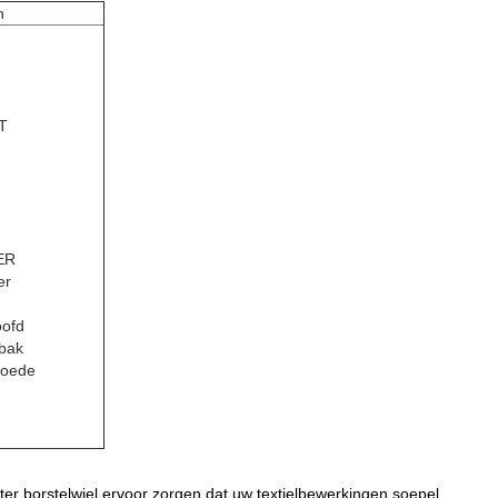
n
T
ER
er
oofd
sbak
roede
ter borstelwiel.ervoor zorgen dat uw textielbewerkingen soepel