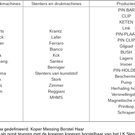
ukmachines
Stenters en drukmachines
Producte
PIN BAR
CLIP
KETEN
Link
ts
Krantz.
PIN-PLAA
ck
Lafer
PIN CLIP
er
Ferraro
Glijpad
s
Bianco
BUSH
a.
Kck
Lagers
bang.
Santex
Invoer
Benniger
PIN-HOLD
ama
Stenters van kunststof
Bescherm
h.
Stork
Pump
s
Zimmer
Herhaling h
en
Reggiani
Versnelling
MHMS
Magnetische 
Printkop
Schraper
euw gedefinieerd: Koper Messing Borstel Haar
ie als nooit tevoren met de koperen koperen borstelhaar van het LK Sten