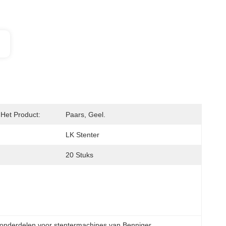
 Het Product:
Paars, Geel.
LK Stenter
20 Stuks
onderdelen voor stentermachines van Benniger
, 