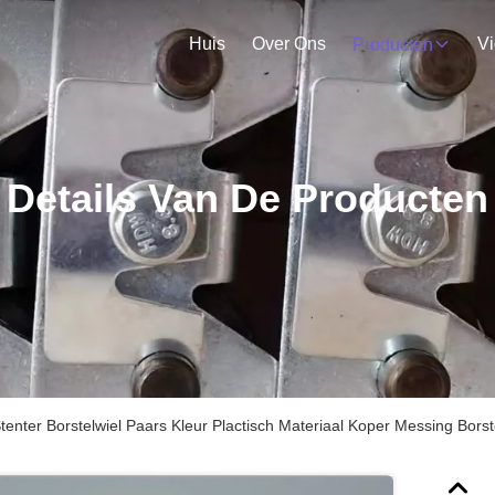
Huis
Over Ons
V
Producten
Details Van De Producten
Stenter Borstelwiel Paars Kleur Plactisch Materiaal Koper Messing Bors