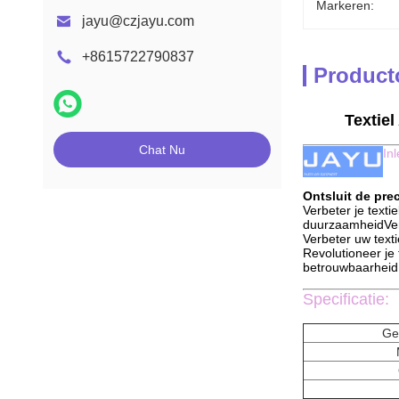
Markeren:
jayu@czjayu.com
+8615722790837
Product
Textiel
Chat Nu
In
Ontsluit de pre
Verbeter je texti
duurzaamheidVerbe
Verbeter uw texti
Revolutioneer je
betrouwbaarheid a
Specificatie:
Ges