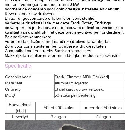
met een vermogen van meer dan 50 kW
Voorbereide goederen voor onmiddellijke installatie en gebruik
Revolutioneer uw drukwerk
Ervaar ongeëvenaarde efficiëntie en consistentie
Verbeter je drukinstallatie met deze Stork Rotary Endrings
ontworpen om je drukervaring opnieuw te definiëren.Verbeter de
kwaliteit van uw afdruk met deze precisie-ontworpen onderdelen.
Belangrijkste kenmerken:
Verbeter de efficiëntie met naadloze drukwerkzaamheden
Zorg voor consistente en betrouwbare afdrukresultaten
Compatibel met een reeks Stork-drukmachines
Makkelijk te installeren voor onmiddellijke productiviteitswinsten
Specificatie:
Geschikt voor:
Stork, Zimmer, MBK Drukkerij
Materiaal
Aluminiumlegering
Ontwerp
Standaard, op uw verzoek.
MOQ
50 stuks per bestelling
Hoeveelheid
50 tot 200 stuks
meer dan 500 stuks
((stuk)
Levertyd
3 dagen
7 dagen