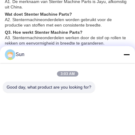
A1. De merknaam van Stenter Machine Parts is Jayu, afkomstig
uit China.
Wat doet Stenter Machine Parts?
A2. Stentermachineonderdelen worden gebruikt voor de
productie van stoffen met een consistente breedte.
Q3. Hoe werkt Stenter Machine Parts?
A3. Stentermachineonderdelen werken door de stof op rollen te
rekken om eenvormigheid in breedte te garanderen.
Q4. Wat is het materiaal van Stenter Machine Parts?
Sun
A4. Stentermachineonderdelen zijn gewoonlijk gemaakt van
metaal, zoals aluminium en roestvrij staal.
Q5. Waar kan ik Stenter Machine Parts kopen?
U kunt Stenter Machine Parts kopen bij Jayu, een bedrijf in China.
3:03 AM
Markeringen:
Good day, what product are you looking for?
Enrings Zimmer Roterende Zeefdrukmachine Onderdel
914 1018 Zimmer Stork Enrings
Zimmer Stork Enrings Zilver