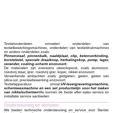
p
p
a
r
a
t
u
u
r
.
Textielonderdelen omvatten onderdelen van
textielbewerkingsmachines, onderdelen van textieldrukmachines
en andere onderdelen zoals:
Pinnenstaaf, pinnenbalk, naaldplaat, clip, ketenverbinding,
borstelwiel, speciale draaiknop, herhalingskop, pomp, lager,
verander, coating-scherm enzovoort.
De materialen zijn eveneens uiteenlopend, zoals aluminium,
roestvrij staal, ijzer, roestvrij ijzer, koper, nikkel enzovoort.
Verwerkende ambachten zoals: gietgieten, gieten, gieten van
silica-sol, precisiebewerking enzovoort.
Textielapparatuur omvat:
UV-lasergraveringsmachine,
schermwasmachine en een set productielijn voor het maken
van nikkelschermen
We kunnen de beste after-sales service en
installatie service aanbieden.
Ondersteuning en diensten:
We bieden technische ondersteuning en service voor Stenter