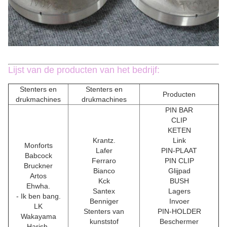
Lijst van de producten van het bedrijf:
Stenters en
Stenters en
Producten
drukmachines
drukmachines
PIN BAR
CLIP
KETEN
Krantz.
Link
Monforts
Lafer
PIN-PLAAT
Babcock
Ferraro
PIN CLIP
Bruckner
Bianco
Glijpad
Artos
Kck
BUSH
Ehwha.
Santex
Lagers
- Ik ben bang.
Benniger
Invoer
LK
Stenters van
PIN-HOLDER
Wakayama
kunststof
Beschermer
Harish.