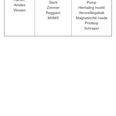
Stork
Pump
Amdes
Zimmer
Herhaling hoofd
Vlooien
Reggiani
Versnellingsbak
MHMS
Magnetische roede
C
Printkop
h
Schraper
a
n
g
z
h
o
u
J
a
y
u
o
n
d
e
r
d
e
l
e
n
e