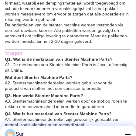
formaat, waarbij een dempingsmateriaal wordt toegevoegd om
schade te voorkomenEen verpakkingslijst zal bij het pakket
worden meegeleverd om ervoor te zorgen dat alle onderdelen in
rekening worden gebracht.
De onderdelen van de stenter machine worden verzonden via
een betrouwbare koerier. Alle pakketten worden gevolgd en
verzekerd om veilige levering te garanderen.Maar de pakketten
worden meestal binnen 2-10 dagen geleverd..
Vragen:
Q1. Wat is de merknaam van Stenter Machine Parts?
A1. De merknaam van Stenter Machine Parts is Jayu, afkomstig
uit China.
Wat doet Stenter Machine Parts?
A2. Stentermachineonderdelen worden gebruikt voor de
productie van stoffen met een consistente breedte.
Q3. Hoe werkt Stenter Machine Parts?
A3. Stentermachineonderdelen werken door de stof op rollen te
rekken om eenvormigheid in breedte te garanderen.
Q4. Wat is het materiaal van Stenter Machine Parts?
A4. Stentermachineonderdelen zijn gewoonlijk gemaakt van
metaal, zoals aluminium en roestvrij staal.
Q5. Waar kan ik Stenter Machine Parts kopen?
Sun