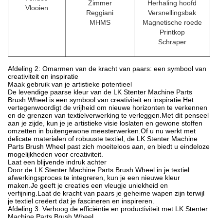
Zimmer
Herhaling hoofd
Vlooien
Reggiani
Versnellingsbak
MHMS
Magnetische roede
Printkop
Schraper
Afdeling 2: Omarmen van de kracht van paars: een symbool van
creativiteit en inspiratie
Maak gebruik van je artistieke potentieel
De levendige paarse kleur van de LK Stenter Machine Parts
Brush Wheel is een symbool van creativiteit en inspiratie.Het
vertegenwoordigt de vrijheid om nieuwe horizonten te verkennen
en de grenzen van textielverwerking te verleggen.Met dit penseel
aan je zijde, kun je je artistieke visie loslaten en gewone stoffen
omzetten in buitengewone meesterwerken.Of u nu werkt met
delicate materialen of robuuste textiel, de LK Stenter Machine
Parts Brush Wheel past zich moeiteloos aan, en biedt u eindeloze
mogelijkheden voor creativiteit.
Laat een blijvende indruk achter
Door de LK Stenter Machine Parts Brush Wheel in je textiel
afwerkingsproces te integreren, kun je een nieuwe kleur
maken.Je geeft je creaties een vleugje uniekheid en
verfijning.Laat de kracht van paars je geheime wapen zijn terwijl
je textiel creëert dat je fascineren en inspireren.
Afdeling 3: Verhoog de efficiëntie en productiviteit met LK Stenter
Machine Parts Brush Wheel