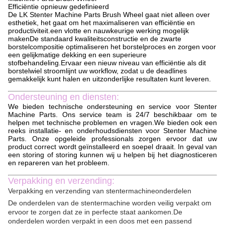
Efficiëntie opnieuw gedefinieerd
De LK Stenter Machine Parts Brush Wheel gaat niet alleen over
esthetiek, het gaat om het maximaliseren van efficiëntie en
productiviteit.een vlotte en nauwkeurige werking mogelijk
makenDe standaard kwaliteitsconstructie en de zwarte
borstelcompositie optimaliseren het borstelproces en zorgen voor
een gelijkmatige dekking en een superieure
stofbehandeling.Ervaar een nieuw niveau van efficiëntie als dit
borstelwiel stroomlijnt uw workflow, zodat u de deadlines
gemakkelijk kunt halen en uitzonderlijke resultaten kunt leveren.
Ondersteuning en diensten:
We bieden technische ondersteuning en service voor Stenter
Machine Parts. Ons service team is 24/7 beschikbaar om te
helpen met technische problemen en vragen.We bieden ook een
reeks installatie- en onderhoudsdiensten voor Stenter Machine
Parts. Onze opgeleide professionals zorgen ervoor dat uw
product correct wordt geïnstalleerd en soepel draait. In geval van
een storing of storing kunnen wij u helpen bij het diagnosticeren
en repareren van het probleem.
Verpakking en verzending:
Verpakking en verzending van stentermachineonderdelen
De onderdelen van de stentermachine worden veilig verpakt om
ervoor te zorgen dat ze in perfecte staat aankomen.De
onderdelen worden verpakt in een doos met een passend