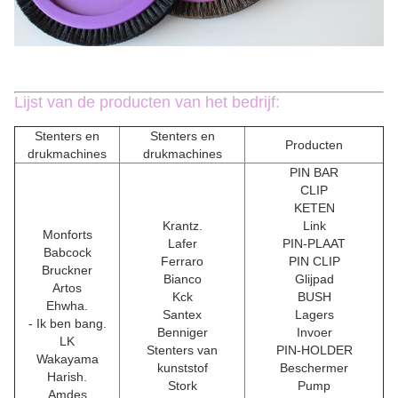
Lijst van de producten van het bedrijf:
Stenters en
Stenters en
Producten
drukmachines
drukmachines
PIN BAR
CLIP
KETEN
Krantz.
Link
Monforts
Lafer
PIN-PLAAT
Babcock
Ferraro
PIN CLIP
Bruckner
Bianco
Glijpad
Artos
Kck
BUSH
Ehwha.
Santex
Lagers
- Ik ben bang.
Benniger
Invoer
LK
Stenters van
PIN-HOLDER
Wakayama
kunststof
Beschermer
Harish.
Stork
Pump
Amdes