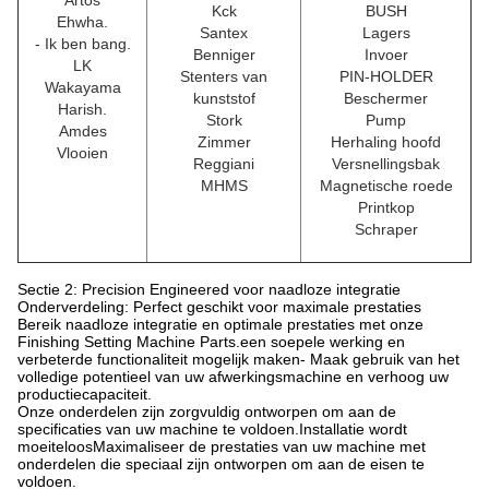
Artos
Kck
BUSH
Ehwha.
Santex
Lagers
- Ik ben bang.
Benniger
Invoer
LK
Stenters van
PIN-HOLDER
Wakayama
kunststof
Beschermer
Harish.
Stork
Pump
Amdes
Zimmer
Herhaling hoofd
Vlooien
Reggiani
Versnellingsbak
MHMS
Magnetische roede
Printkop
Schraper
Sectie 2: Precision Engineered voor naadloze integratie
Onderverdeling: Perfect geschikt voor maximale prestaties
Bereik naadloze integratie en optimale prestaties met onze
Finishing Setting Machine Parts.een soepele werking en
verbeterde functionaliteit mogelijk maken- Maak gebruik van het
volledige potentieel van uw afwerkingsmachine en verhoog uw
productiecapaciteit.
Onze onderdelen zijn zorgvuldig ontworpen om aan de
specificaties van uw machine te voldoen.Installatie wordt
moeiteloosMaximaliseer de prestaties van uw machine met
onderdelen die speciaal zijn ontworpen om aan de eisen te
voldoen.