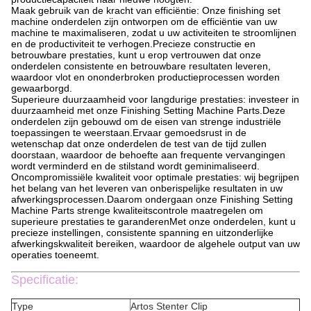
Maak gebruik van de kracht van efficiëntie: Onze finishing set
machine onderdelen zijn ontworpen om de efficiëntie van uw
machine te maximaliseren, zodat u uw activiteiten te stroomlijnen
en de productiviteit te verhogen.Precieze constructie en
betrouwbare prestaties, kunt u erop vertrouwen dat onze
onderdelen consistente en betrouwbare resultaten leveren,
waardoor vlot en ononderbroken productieprocessen worden
gewaarborgd.
Superieure duurzaamheid voor langdurige prestaties: investeer in
duurzaamheid met onze Finishing Setting Machine Parts.Deze
onderdelen zijn gebouwd om de eisen van strenge industriële
toepassingen te weerstaan.Ervaar gemoedsrust in de
wetenschap dat onze onderdelen de test van de tijd zullen
doorstaan, waardoor de behoefte aan frequente vervangingen
wordt verminderd en de stilstand wordt geminimaliseerd.
Oncompromissiële kwaliteit voor optimale prestaties: wij begrijpen
het belang van het leveren van onberispelijke resultaten in uw
afwerkingsprocessen.Daarom ondergaan onze Finishing Setting
Machine Parts strenge kwaliteitscontrole maatregelen om
superieure prestaties te garanderenMet onze onderdelen, kunt u
precieze instellingen, consistente spanning en uitzonderlijke
afwerkingskwaliteit bereiken, waardoor de algehele output van uw
operaties toeneemt.
Specificatie:
Type
Artos Stenter Clip