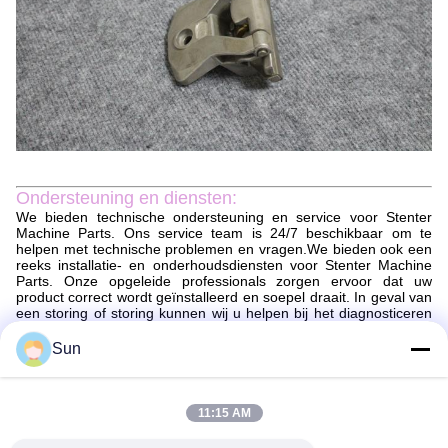
Ondersteuning en diensten:
We bieden technische ondersteuning en service voor Stenter
Machine Parts. Ons service team is 24/7 beschikbaar om te
helpen met technische problemen en vragen.We bieden ook een
reeks installatie- en onderhoudsdiensten voor Stenter Machine
Parts. Onze opgeleide professionals zorgen ervoor dat uw
product correct wordt geïnstalleerd en soepel draait. In geval van
een storing of storing kunnen wij u helpen bij het diagnosticeren
en repareren van het probleem.
Sun
Verpakking en verzending:
Verpakking en verzending van stentermachineonderdelen
De onderdelen van de stentermachine worden veilig verpakt om
11:15 AM
ervoor te zorgen dat ze in perfecte staat aankomen.De
onderdelen worden verpakt in een doos met een passend