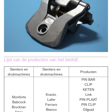
Lijst van de producten van het bedrijf:
Stenters en
Stenters en
Producten
drukmachines
drukmachines
PIN BAR
CLIP
KETEN
Krantz.
Link
Monforts
Lafer
PIN-PLAAT
Babcock
Ferraro
PIN CLIP
Bruckner
Bianco
Glijpad