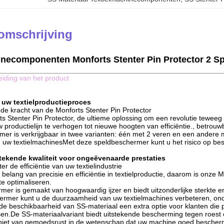
omschrijving
necomponenten Monforts Stenter Pin Protector 2 Spr
leiding van het product
r uw textielproductieproces
 de kracht van de Monforts Stenter Pin Protector
s Stenter Pin Protector, de ultieme oplossing om een revolutie teweeg 
productielijn te verhogen tot nieuwe hoogten van efficiëntie., betrouw
er is verkrijgbaar in twee varianten: één met 2 veren en een andere
uw textielmachinesMet deze speldbeschermer kunt u het risico op bes
stekende kwaliteit voor ongeëvenaarde prestaties
er de efficiëntie van uw textielindustrie
 belang van precisie en efficiëntie in textielproductie, daarom is onze
te optimaliseren.
rmer is gemaakt van hoogwaardig ijzer en biedt uitzonderlijke sterkte
rmer kunt u de duurzaamheid van uw textielmachines verbeteren, onde
de beschikbaarheid van SS-materiaal een extra optie voor klanten die p
en.De SS-materiaalvariant biedt uitstekende bescherming tegen roest en
niet van gemoedsrust in de wetenschap dat uw machine goed bescherm