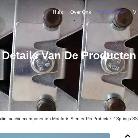
Huis
Over Ons
V
Producten
Details Van De Producten
xtielmachinecomponenten Monforts Stenter Pin Protector 2 Springs SS 