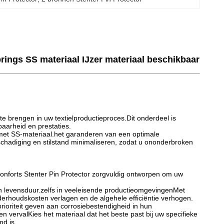
ings SS materiaal IJzer materiaal beschikbaar
te brengen in uw textielproductieproces.Dit onderdeel is
baarheid en prestaties.
 met SS-materiaal.het garanderen van een optimale
chadiging en stilstand minimaliseren, zodat u ononderbroken
 Monforts Stenter Pin Protector zorgvuldig ontworpen om uw
 en levensduur.zelfs in veeleisende productieomgevingenMet
rhoudskosten verlagen en de algehele efficiëntie verhogen.
rioriteit geven aan corrosiebestendigheid in hun
 vervalKies het materiaal dat het beste past bij uw specifieke
d is.