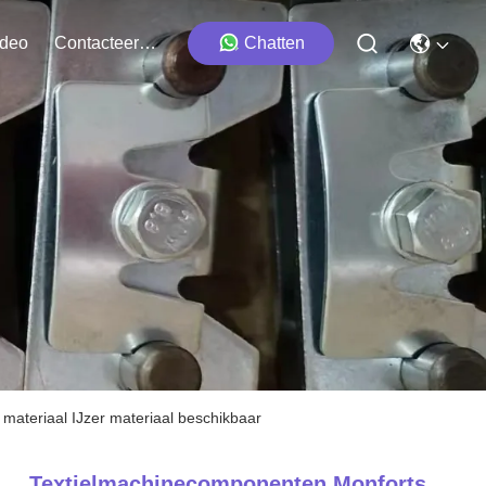
ideo
Contacteer Ons
Chatten
materiaal IJzer materiaal beschikbaar
Textielmachinecomponenten Monforts