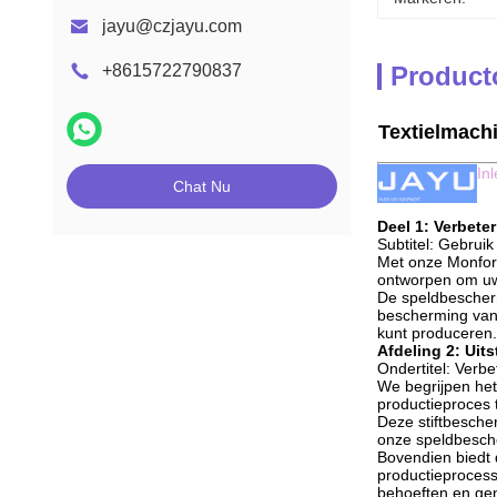
jayu@czjayu.com
+8615722790837
Product
Textielmachi
In
Chat Nu
Deel 1: Verbete
Subtitel: Gebruik
Met onze Monfort
ontworpen om uw 
De speldbescherm
bescherming van 
kunt produceren.
Afdeling 2: Uit
Ondertitel: Verbet
We begrijpen het
productieproces 
Deze stiftbesche
onze speldbesche
Bovendien biedt 
productieprocess
behoeften en ge