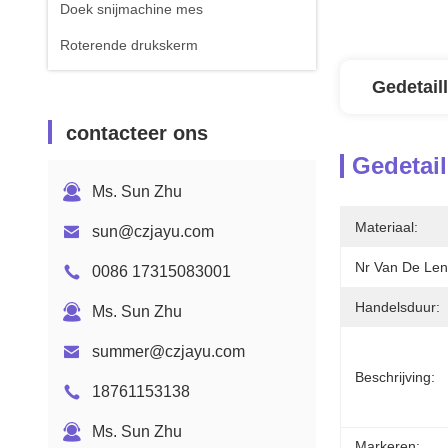
Doek snijmachine mes
Roterende drukskerm
Gedetail
contacteer ons
Gedetail
Ms. Sun Zhu
Materiaal:
sun@czjayu.com
Nr Van De Len
0086 17315083001
Handelsduur:
Ms. Sun Zhu
summer@czjayu.com
Beschrijving:
18761153138
Ms. Sun Zhu
Markeren: