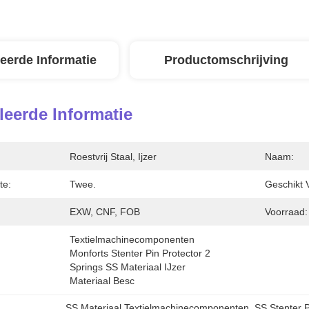
leerde Informatie
Productomschrijving
leerde Informatie
Roestvrij Staal, Ijzer
Naam:
te:
Twee.
Geschikt V
EXW, CNF, FOB
Voorraad:
Textielmachinecomponenten 
Monforts Stenter Pin Protector 2 
Springs SS Materiaal IJzer 
Materiaal Besc
SS Materiaal Textielmachinecomponenten
, 
SS Stenter P