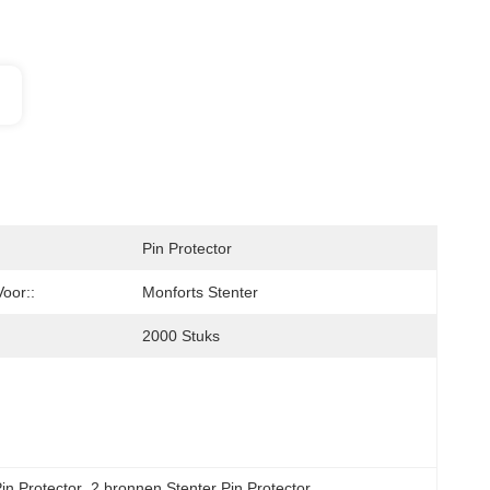
Pin Protector
oor::
Monforts Stenter
2000 Stuks
in Protector
, 
2 bronnen Stenter Pin Protector