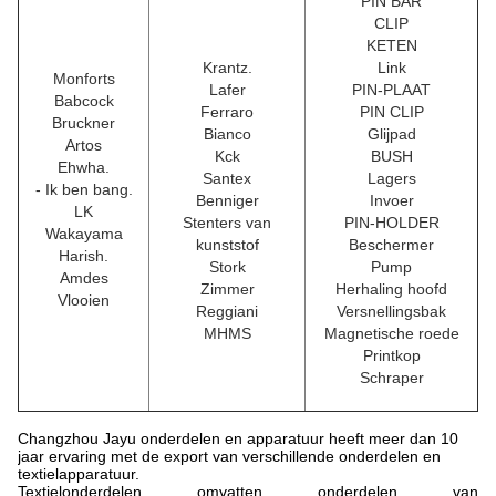
PIN BAR
CLIP
KETEN
Krantz.
Link
Monforts
Lafer
PIN-PLAAT
Babcock
Ferraro
PIN CLIP
Bruckner
Bianco
Glijpad
Artos
Kck
BUSH
Ehwha.
Santex
Lagers
- Ik ben bang.
Benniger
Invoer
LK
Stenters van
PIN-HOLDER
Wakayama
kunststof
Beschermer
Harish.
Stork
Pump
Amdes
Zimmer
Herhaling hoofd
Vlooien
Reggiani
Versnellingsbak
MHMS
Magnetische roede
Printkop
Schraper
Changzhou Jayu onderdelen en apparatuur heeft meer dan 10
jaar ervaring met de export van verschillende onderdelen en
textielapparatuur.
Textielonderdelen omvatten onderdelen van