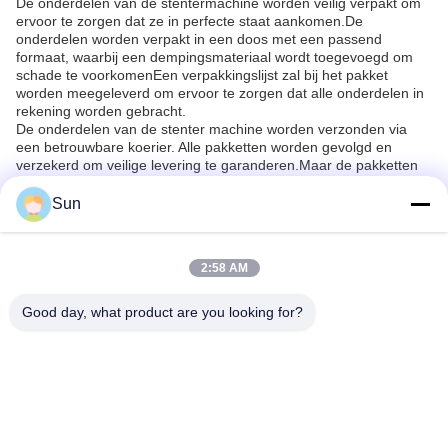
De onderdelen van de stentermachine worden veilig verpakt om
ervoor te zorgen dat ze in perfecte staat aankomen.De
onderdelen worden verpakt in een doos met een passend
formaat, waarbij een dempingsmateriaal wordt toegevoegd om
schade te voorkomenEen verpakkingslijst zal bij het pakket
worden meegeleverd om ervoor te zorgen dat alle onderdelen in
rekening worden gebracht.
De onderdelen van de stenter machine worden verzonden via
een betrouwbare koerier. Alle pakketten worden gevolgd en
verzekerd om veilige levering te garanderen.Maar de pakketten
worden meestal binnen 2-10 dagen geleverd..
Sun
Vragen:
Q1. Wat is de merknaam van Stenter Machine Parts?
2:58 AM
A1. De merknaam van Stenter Machine Parts is Jayu, afkomstig
uit China.
Good day, what product are you looking for?
Wat doet Stenter Machine Parts?
A2. Stentermachineonderdelen worden gebruikt voor de
productie van stoffen met een consistente breedte.
Q3. Hoe werkt Stenter Machine Parts?
A3. Stentermachineonderdelen werken door de stof op rollen te
rekken om eenvormigheid in breedte te garanderen.
Q4. Wat is het materiaal van Stenter Machine Parts?