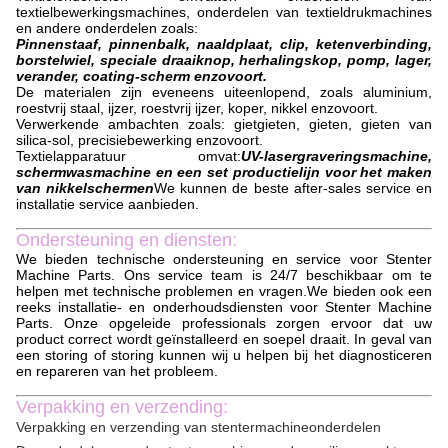
textielbewerkingsmachines, onderdelen van textieldrukmachines
en andere onderdelen zoals:
Pinnenstaaf, pinnenbalk, naaldplaat, clip, ketenverbinding,
borstelwiel, speciale draaiknop, herhalingskop, pomp, lager,
verander, coating-scherm enzovoort.
De materialen zijn eveneens uiteenlopend, zoals aluminium,
roestvrij staal, ijzer, roestvrij ijzer, koper, nikkel enzovoort.
Verwerkende ambachten zoals: gietgieten, gieten, gieten van
silica-sol, precisiebewerking enzovoort.
Textielapparatuur omvat:
UV-lasergraveringsmachine,
schermwasmachine en een set productielijn voor het maken
van nikkelschermen
We kunnen de beste after-sales service en
installatie service aanbieden.
Ondersteuning en diensten:
We bieden technische ondersteuning en service voor Stenter
Machine Parts. Ons service team is 24/7 beschikbaar om te
helpen met technische problemen en vragen.We bieden ook een
reeks installatie- en onderhoudsdiensten voor Stenter Machine
Parts. Onze opgeleide professionals zorgen ervoor dat uw
product correct wordt geïnstalleerd en soepel draait. In geval van
een storing of storing kunnen wij u helpen bij het diagnosticeren
en repareren van het probleem.
Verpakking en verzending:
Verpakking en verzending van stentermachineonderdelen