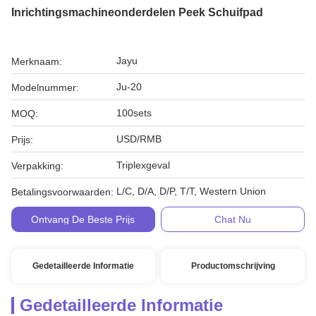
Inrichtingsmachineonderdelen Peek Schuifpad
Jayu
Merknaam:
Ju-20
Modelnummer:
100sets
MOQ:
USD/RMB
Prijs:
Triplexgeval
Verpakking:
L/C, D/A, D/P, T/T, Western Union
Betalingsvoorwaarden:
Ontvang De Beste Prijs
Chat Nu
Gedetailleerde Informatie
Productomschrijving
Gedetailleerde Informatie