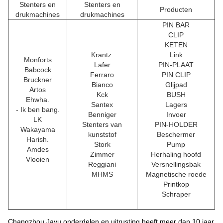
Stenters en
Stenters en
Producten
drukmachines
drukmachines
PIN BAR
CLIP
KETEN
Krantz.
Link
Monforts
Lafer
PIN-PLAAT
Babcock
Ferraro
PIN CLIP
Bruckner
Bianco
Glijpad
Artos
Kck
BUSH
Ehwha.
Santex
Lagers
- Ik ben bang.
Benniger
Invoer
LK
Stenters van
PIN-HOLDER
Wakayama
kunststof
Beschermer
Harish.
Stork
Pump
Amdes
Zimmer
Herhaling hoofd
Vlooien
Reggiani
Versnellingsbak
MHMS
Magnetische roede
Printkop
Schraper
Changzhou Jayu onderdelen en uitrusting heeft meer dan 10 jaar