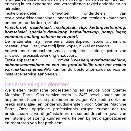
ervaring in het exporteren van verschillende textiel onderdelen en
uitrusting.
Textielonderdelen omvatten onderdelen van
textielbewerkingsmachines, onderdelen van textieldrukmachines
en andere onderdelen, zoals:
Pinschroef, naaldstaaf, naaldplaat, clip, kettingverbinding,
borstelwiel, speciale draaiknop, herhalingskop, pomp, lager,
verander, coating-scherm enzovoort.
De materialen zijn eveneens uiteenlopend, zoals aluminium,
roestvrij staal, ijzer, roestvrij ijzer, koper, nikkel enzovoort.
Verwerkende ambachten zoals: gietgieten, gieten, gieten van
silica-sol, precisiebewerking enzovoort.
Textielapparatuur omvat:
UV-lasergraveringsmachine,
schermwasmachine en een set productielijn voor het maken
van nikkelschermen
We kunnen de beste after-sales service en
installatie service aanbieden.
Ondersteuning en diensten:
We bieden technische ondersteuning en service voor Stenter
Machine Parts. Ons service team is 24/7 beschikbaar om te
helpen met technische problemen en vragen.We bieden ook een
reeks installatie- en onderhoudsdiensten voor Stenter Machine
Parts. Onze opgeleide professionals zorgen ervoor dat uw
product correct wordt geïnstalleerd en soepel draait. In geval van
een storing of storing kunnen wij u helpen bij het diagnosticeren
en repareren van het probleem.