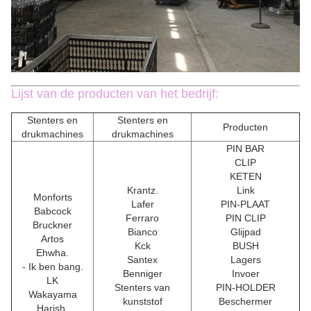
Lijst van de producten van het bedrijf:
Stenters en
Stenters en
Producten
drukmachines
drukmachines
PIN BAR
CLIP
KETEN
Krantz.
Link
Monforts
Lafer
PIN-PLAAT
Babcock
Ferraro
PIN CLIP
Bruckner
Bianco
Glijpad
Artos
Kck
BUSH
Ehwha.
Santex
Lagers
- Ik ben bang.
Benniger
Invoer
LK
Stenters van
PIN-HOLDER
Wakayama
kunststof
Beschermer
Harish.