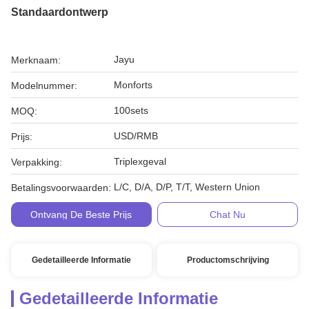
Standaardontwerp
Jayu
Merknaam:
Monforts
Modelnummer:
100sets
MOQ:
USD/RMB
Prijs:
Triplexgeval
Verpakking:
L/C, D/A, D/P, T/T, Western Union
Betalingsvoorwaarden:
Ontvang De Beste Prijs
Chat Nu
Gedetailleerde Informatie
Productomschrijving
Gedetailleerde Informatie