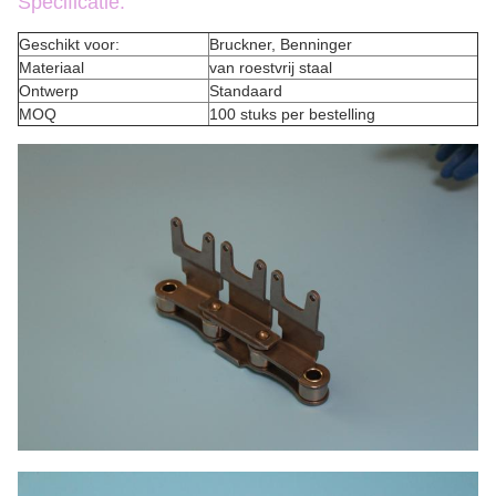
Specificatie:
Geschikt voor:
Bruckner, Benninger
Materiaal
van roestvrij staal
Ontwerp
Standaard
MOQ
100 stuks per bestelling