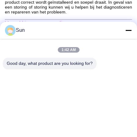
product correct wordt geïnstalleerd en soepel draait. In geval van
een storing of storing kunnen wij u helpen bij het diagnosticeren
en repareren van het probleem.
Verpakking en verzending:
Verpakking en verzending van stentermachineonderdelen
Sun
De onderdelen van de stentermachine worden veilig verpakt om
ervoor te zorgen dat ze in perfecte staat aankomen.De
onderdelen worden verpakt in een doos met een passend
1:42 AM
formaat, waarbij een dempingsmateriaal wordt toegevoegd om
schade te voorkomenEen verpakkingslijst zal bij het pakket
Good day, what product are you looking for?
worden meegeleverd om ervoor te zorgen dat alle onderdelen in
rekening worden gebracht.
De onderdelen van de stenter machine worden verzonden via
een betrouwbare koerier. Alle pakketten worden gevolgd en
verzekerd om veilige levering te garanderen.Maar de pakketten
worden meestal binnen 2-10 dagen geleverd..
Vragen:
Q1. Wat is de merknaam van Stenter Machine Parts?
A1. De merknaam van Stenter Machine Parts is Jayu, die
afkomstig is uit China.
Wat doet Stenter Machine Parts?