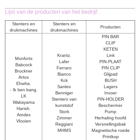
Lijst van de producten van het bedrijf:
Stenters en
Stenters en
Producten
drukmachines
drukmachines
PIN BAR
CLIP
KETEN
Krantz.
Link
Monforts
Lafer
PIN-PLAAT
Babcock
Ferraro
PIN CLIP
Bruckner
Bianco
Glijpad
Artos
Kck
BUSH
Ehwha.
Santex
Lagers
- Ik ben bang.
Benniger
Invoer
LK
Stenters van
PIN-HOLDER
Wakayama
kunststof
Beschermer
Harish.
Stork
Pump
Amdes
Zimmer
Herhaling hoofd
Vlooien
Reggiani
Versnellingsbak
MHMS
Magnetische roede
Printkop