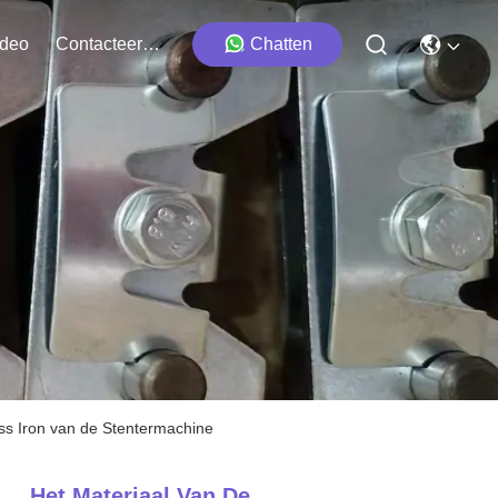
ideo
Contacteer Ons
Chatten
ss Iron van de Stentermachine
Het Materiaal Van De