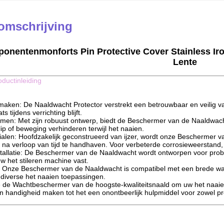
omschrijving
onentenmonforts Pin Protective Cover Stainless Iro
Lente
oductinleiding
tmaken: De Naaldwacht Protector verstrekt een betrouwbaar en veilig
ts tijdens verrichting blijft.
mmen: Met zijn robuust ontwerp, biedt de Beschermer van de Naaldwac
ip of beweging verhinderen terwijl het naaien.
alen: Hoofdzakelijk geconstrueerd van ijzer, wordt onze Beschermer
eit na verloop van tijd te handhaven. Voor verbeterde corrosieweerstand, 
tallatie: De Beschermer van de Naaldwacht wordt ontworpen voor probl
w het stileren machine vast.
 Onze Beschermer van de Naaldwacht is compatibel met een brede waai
diverse het naaien toepassingen.
e de Wachtbeschermer van de hoogste-kwaliteitsnaald om uw het naaien 
 handigheid maken tot het een onontbeerlijk hulpmiddel voor zowel pr