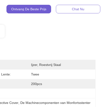
Ontvang De Beste Prijs
Chat Nu
Ijzer, Roestvrij Staal
 Lente:
Twee
200pcs
ective Cover
, 
De Machinecomponenten van Monfortsstenter