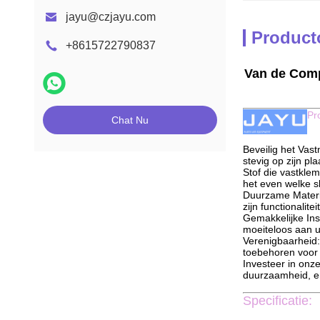
jayu@czjayu.com
Product
+8615722790837
Van de Comp
Pr
Chat Nu
Beveilig het Vas
stevig op zijn plaa
Stof die vastkle
het even welke sl
Duurzame Materi
zijn functionalit
Gemakkelijke Ins
moeiteloos aan u
Verenigbaarheid:
toebehoren voor 
Investeer in onz
duurzaamheid, en
Specificatie: