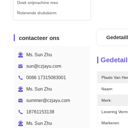
Doek snijmachine mes
Roterende drukskerm
Gedetail
contacteer ons
Ms. Sun Zhu
Gedetail
sun@czjayu.com
0086 17315083001
Plaats Van He
Ms. Sun Zhu
Naam:
summer@czjayu.com
Merk:
18761153138
Levering Verm
Markeren:
Ms. Sun Zhu