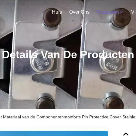
Huis
Over Ons
V
Producten
Details Van De Producten
t Materiaal van de Componentenmonforts Pin Protective Cover Stainle