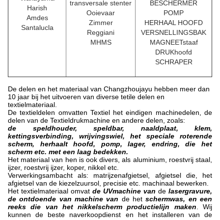
transversale stenter
BESCHERMER
Harish
Ooievaar
POMP
Amdes
Zimmer
HERHAAL HOOFD
Santalucla
Reggiani
VERSNELLINGSBAK
MHMS
MAGNEETstaaf
DRUKhoofd
SCHRAPER
De delen en het materiaal van Changzhoujayu hebben meer dan
10 jaar bij het uitvoeren van diverse tetile delen en
textielmateriaal.
De textieldelen omvatten Textiel het eindigen machinedelen, de
delen van de Textieldrukmachine en andere delen, zoals:
de speldhouder, speldbar, naaldplaat, klem,
kettingsverbinding, wrijvingswiel, het speciale roterende
scherm, herhaalt hoofd, pomp, lager, endring, die het
scherm etc. met een laag bedekken.
Het materiaal van hen is ook divers, als aluminium, roestvrij staal,
ijzer, roestvrij ijzer, koper, nikkel etc.
Verwerkingsambacht als: matrijzenafgietsel, afgietsel die, het
afgietsel van de kiezelzuursol, precisie etc. machinaal bewerken.
Het textielmateriaal omvat
de UVmachine van
de
lasergravure,
de ontdoende van machine van
de het
schermwas, en een
reeks die van het nikkelscherm productielijn maken
. Wij
kunnen de beste naverkoopdienst en het installeren van de