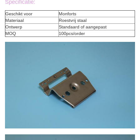
Specificatie:
Geschikt voor
Monforts
Materiaal
Roestvrij staal
Ontwerp
Standaard of aangepast
MOQ
100pcs/order