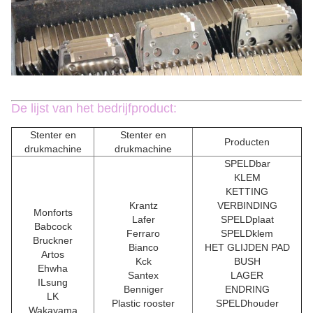
De lijst van het bedrijfproduct:
Stenter en
Stenter en
Producten
drukmachine
drukmachine
SPELDbar
KLEM
KETTING
Krantz
VERBINDING
Monforts
Lafer
SPELDplaat
Babcock
Ferraro
SPELDklem
Bruckner
Bianco
HET GLIJDEN PAD
Artos
Kck
BUSH
Ehwha
Santex
LAGER
ILsung
Benniger
ENDRING
LK
Plastic rooster
SPELDhouder
Wakayama