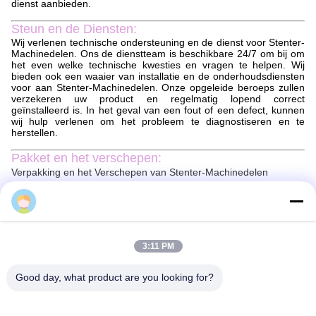
dienst aanbieden.
Steun en de Diensten:
Wij verlenen technische ondersteuning en de dienst voor Stenter-
Machinedelen. Ons de dienstteam is beschikbare 24/7 om bij om
het even welke technische kwesties en vragen te helpen. Wij
bieden ook een waaier van installatie en de onderhoudsdiensten
voor aan Stenter-Machinedelen. Onze opgeleide beroeps zullen
verzekeren uw product en regelmatig lopend correct
geïnstalleerd is. In het geval van een fout of een defect, kunnen
wij hulp verlenen om het probleem te diagnostiseren en te
herstellen.
Pakket en het verschepen:
Verpakking en het Verschepen van Stenter-Machinedelen
De delen van de stentermachine zullen veilig verpakt worden om
Sun
ervoor te zorgen dat zij in perfecte voorwaarde aankomen. De
delen zullen worden ingepakt in een aangewezen die groottedoos
met het beschermen van materiaal wordt toegevoegd om schade
te verhinderen. Een verpakkingslijst zal met het pakket worden
3:11 PM
omvat om te garanderen dat alle delen rekenschap worden
gegeven van.
Good day, what product are you looking for?
De delen van de stentermachine zullen via een betrouwbare
koerier worden verscheept. Alle pakketten zullen worden gevolgd
en om veilige levering worden verzekerd te waarborgen. de
levertijd zal afhangen van de bestemming, maar de pakketten