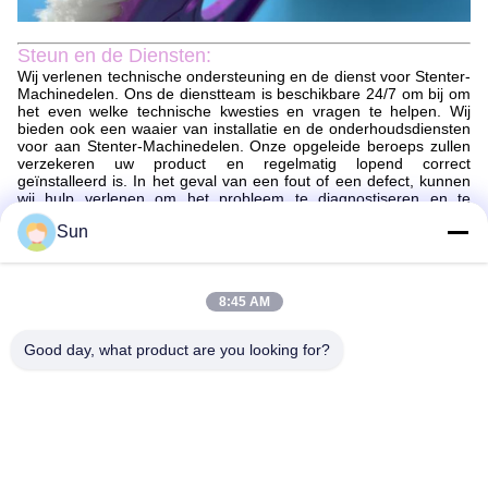
Steun en de Diensten:
Wij verlenen technische ondersteuning en de dienst voor Stenter-
Machinedelen. Ons de dienstteam is beschikbare 24/7 om bij om
het even welke technische kwesties en vragen te helpen. Wij
bieden ook een waaier van installatie en de onderhoudsdiensten
voor aan Stenter-Machinedelen. Onze opgeleide beroeps zullen
verzekeren uw product en regelmatig lopend correct
geïnstalleerd is. In het geval van een fout of een defect, kunnen
wij hulp verlenen om het probleem te diagnostiseren en te
herstellen.
Sun
Pakket en het verschepen:
Verpakking en het Verschepen van Stenter-Machinedelen
8:45 AM
De delen van de stentermachine zullen veilig verpakt worden om
ervoor te zorgen dat zij in perfecte voorwaarde aankomen. De
delen zullen worden ingepakt in een aangewezen die groottedoos
Good day, what product are you looking for?
met het beschermen van materiaal wordt toegevoegd om schade
te verhinderen. Een verpakkingslijst zal met het pakket worden
omvat om te garanderen dat alle delen rekenschap worden
gegeven van.
De delen van de stentermachine zullen via een betrouwbare
koerier worden verscheept. Alle pakketten zullen worden gevolgd
en om veilige levering worden verzekerd te waarborgen. de