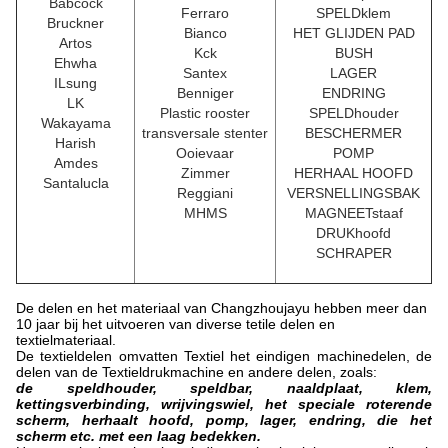
Babcock
Ferraro
SPELDklem
Bruckner
Bianco
HET GLIJDEN PAD
Artos
Kck
BUSH
Ehwha
Santex
LAGER
ILsung
Benniger
ENDRING
LK
Plastic rooster
SPELDhouder
Wakayama
transversale stenter
BESCHERMER
Harish
Ooievaar
POMP
Amdes
Zimmer
HERHAAL HOOFD
Santalucla
Reggiani
VERSNELLINGSBAK
MHMS
MAGNEETstaaf
DRUKhoofd
SCHRAPER
De delen en het materiaal van Changzhoujayu hebben meer dan
10 jaar bij het uitvoeren van diverse tetile delen en
textielmateriaal.
De textieldelen omvatten Textiel het eindigen machinedelen, de
delen van de Textieldrukmachine en andere delen, zoals:
de speldhouder, speldbar, naaldplaat, klem,
kettingsverbinding, wrijvingswiel, het speciale roterende
scherm, herhaalt hoofd, pomp, lager, endring, die het
scherm etc. met een laag bedekken.