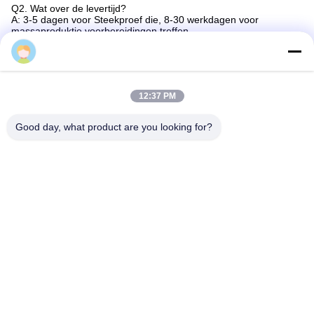
Q2. Wat over de levertijd?
A: 3-5 dagen voor Steekproef die, 8-30 werkdagen voor
massaproduktie voorbereidingen treffen.
Q3. Hebt u om het even welke MOQ-grens voor de deelorde?
A: Lage MOQ, 1pc voor steekproef het controleren is
beschikbaar.
12:37 PM
Q4. Hoe verscheept u de goederen en hoe lang neemt het om
aan te komen?
A: Schip door DHL, UPS, Fedex of TNT. Het vergt 3-5 dagen om
Good day, what product are you looking for?
aan te komen. Luchtvaartlijn en het overzeese facultatief
verschepen ook.
Markeringen:
Stenter Textielmachines Componenten
Ehwhw Textielmachines Componenten
Stenter Onderdelen Grijs Metaal