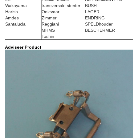
Wakayama
transversale stenter
BUSH
Harish
Ooievaar
LAGER
Amdes
Zimmer
ENDRING
Santalucla
Reggiani
SPELDhouder
MHMS
BESCHERMER
Toshin
Adviseer Product