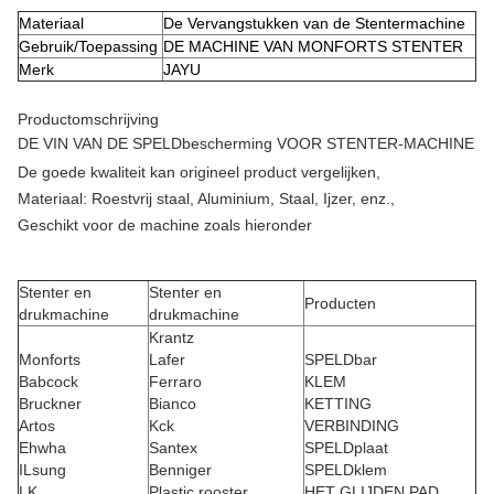
Materiaal
De Vervangstukken van de Stentermachine
Gebruik/Toepassing
DE MACHINE VAN MONFORTS STENTER
Merk
JAYU
Productomschrijving
DE VIN VAN DE SPELDbescherming VOOR STENTER-MACHINE
De goede kwaliteit kan origineel product vergelijken,
Materiaal: Roestvrij staal, Aluminium, Staal, Ijzer, enz.,
Geschikt voor de machine zoals hieronder
Stenter en
Stenter en
Producten
drukmachine
drukmachine
Krantz
Monforts
Lafer
SPELDbar
Babcock
Ferraro
KLEM
Bruckner
Bianco
KETTING
Artos
Kck
VERBINDING
Ehwha
Santex
SPELDplaat
ILsung
Benniger
SPELDklem
LK
Plastic rooster
HET GLIJDEN PAD