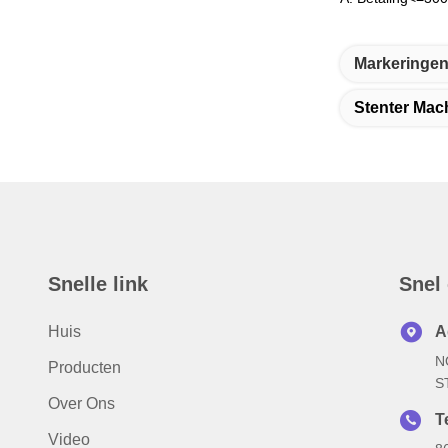
Markeringen
Stenter Mac
Snelle link
Snel
Huis
A
N
Producten
S
Over Ons
Te
Video