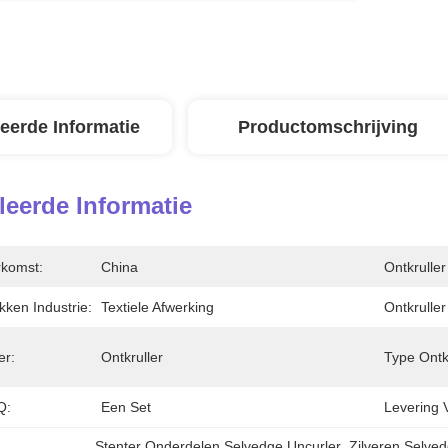
leerde Informatie
Productomschrijving
leerde Informatie
rkomst:
China
Ontkruller
kken Industrie:
Textiele Afwerking
Ontkruller
er:
Ontkruller
Type Ontkr
Q:
Een Set
Levering 
Stenter Onderdelen Selvedge Uncurler
, 
Zilveren Selve