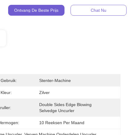
Ontvang De Beste Prijs
Chat Nu
 Gebruik:
Stenter-Machine
 Kleur:
Zilver
Double Sides Edge Blowing 
uller:
Selvedge Uncurler
Vermogen:
10 Reeksen Per Maand
dge Uncurler
, 
Verven Machine Onderdelen Uncurler