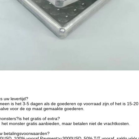
s uw levertijd?
meen is het 3-5 dagen als de goederen op voorraad zijn.of het is 15-20
halve voor de op maat gemaakte goederen.
onsters?is het gratis of extra?
 het monster gratis aanbieden, maar betalen niet de vrachtkosten.
uw betalingsvoorwaarden?
00USD, 100% vooraf.Payment>=3000USD, 50% T/T vooraf, saldo vóór 