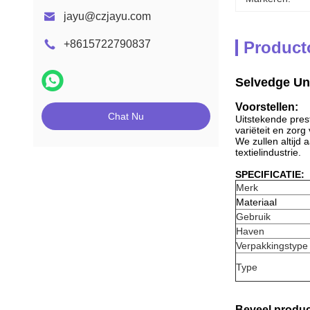
jayu@czjayu.com
+8615722790837
Product
Selvedge Un
Voorstellen:
Chat Nu
Uitstekende prest
variëteit en zorg
We zullen altijd
textielindustrie.
SPECIFICATIE:
Merk
Materiaal
Gebruik
Haven
Verpakkingstype
Type
Beveel produc