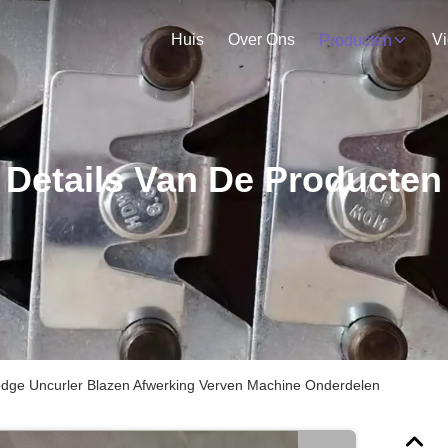
Huis
Over Ons
V
Producten
Details Van De Producten
edge Uncurler Blazen Afwerking Verven Machine Onderdelen