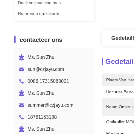
Doek snijmachine mes
Roterende drukskerm
Gedetail
contacteer ons
Ms. Sun Zhu
Gedetail
sun@czjayu.com
Plaats Van He
0086 17315083001
Uncurler Betro
Ms. Sun Zhu
summer@czjayu.com
Naam Ontkrull
18761153138
Ontkruller MO
Ms. Sun Zhu
Markeren: