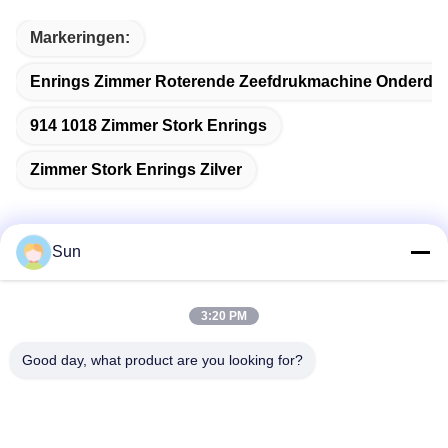
Markeringen:
Enrings Zimmer Roterende Zeefdrukmachine Onderdel
914 1018 Zimmer Stork Enrings
Zimmer Stork Enrings Zilver
Sun
Snel contact
3:20 PM
Adres:
Good day, what product are you looking for?
NO.55 XINSHENG WEG, WUJIN-DISTRICT, CHANGZHOU-
STAD, PROVINCIE JIANGSU
Tel.: