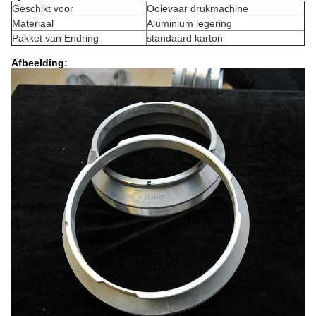
Geschikt voor
Ooievaar drukmachine
Materiaal
Aluminium legering
Pakket van Endring
standaard karton
Afbeelding: