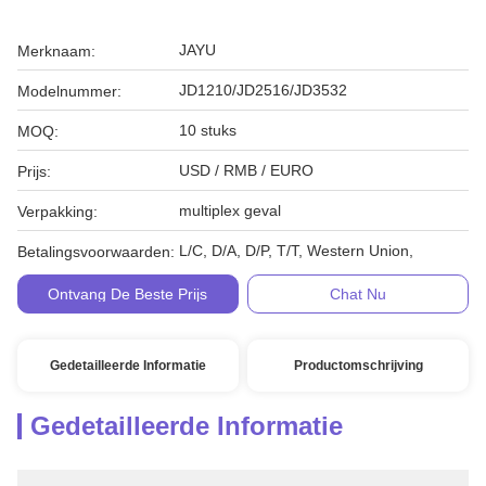
JAYU
Merknaam:
JD1210/JD2516/JD3532
Modelnummer:
10 stuks
MOQ:
USD / RMB / EURO
Prijs:
multiplex geval
Verpakking:
L/C, D/A, D/P, T/T, Western Union,
Betalingsvoorwaarden:
Ontvang De Beste Prijs
Chat Nu
Gedetailleerde Informatie
Productomschrijving
Gedetailleerde Informatie