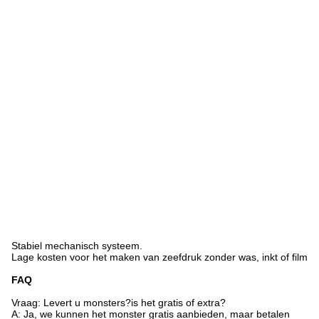
l
i
j
n
m
e
t
h
o
g
e
r
e
s
o
l
u
t
i
e
.
Stabiel mechanisch systeem.
Lage kosten voor het maken van zeefdruk zonder was, inkt of film
FAQ
Vraag: Levert u monsters?is het gratis of extra?
A: Ja, we kunnen het monster gratis aanbieden, maar betalen