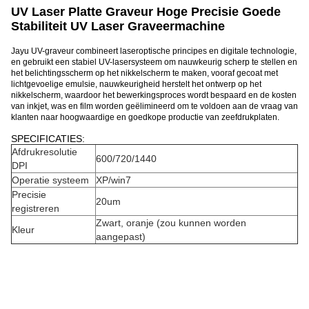
UV Laser Platte Graveur Hoge Precisie Goede
Stabiliteit UV Laser Graveermachine
Jayu UV-graveur combineert laseroptische principes en digitale technologie,
en gebruikt een stabiel UV-lasersysteem om nauwkeurig scherp te stellen en
het belichtingsscherm op het nikkelscherm te maken, vooraf gecoat met
lichtgevoelige emulsie, nauwkeurigheid herstelt het ontwerp op het
nikkelscherm, waardoor het bewerkingsproces wordt bespaard en de kosten
van inkjet, was en film worden geëlimineerd om te voldoen aan de vraag van
klanten naar hoogwaardige en goedkope productie van zeefdrukplaten.
SPECIFICATIES:
Afdrukresolutie
600/720/1440
DPI
Operatie systeem
XP/win7
Precisie
20um
registreren
Zwart, oranje (zou kunnen worden
Kleur
aangepast)
G
o
e
d
s
c
h