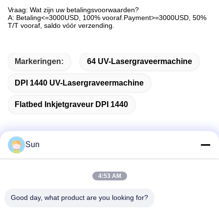
Vraag: Wat zijn uw betalingsvoorwaarden?
A: Betaling<=3000USD, 100% vooraf.Payment>=3000USD, 50%
T/T vooraf, saldo vóór verzending.
Markeringen:
64 UV-Lasergraveermachine
DPI 1440 UV-Lasergraveermachine
Flatbed Inkjetgraveur DPI 1440
Sun
Snel contact
4:53 AM
Adres:
Good day, what product are you looking for?
NO.55 XINSHENG WEG, WUJIN-DISTRICT, CHANGZHOU-
STAD, PROVINCIE JIANGSU