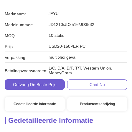
JAYU
Merknaam:
JD1210/JD2516/JD3532
Modelnummer:
10 stuks
MOQ:
USD20-150PER PC
Prijs:
multiplex geval
Verpakking:
L/C, D/A, D/P, T/T, Western Union,
Betalingsvoorwaarden:
MoneyGram
Ontvang De Beste Prijs
Chat Nu
Gedetailleerde Informatie
Productomschrijving
Gedetailleerde Informatie