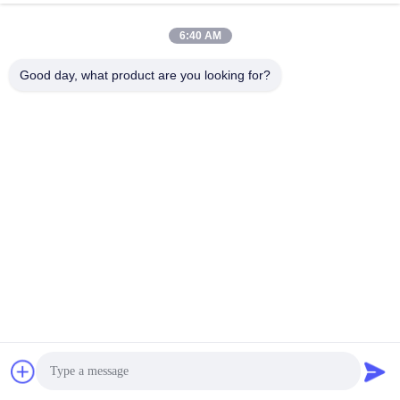
6:40 AM
Vraag: Levert u monsters?is het gratis of extra?
A: Ja, we kunnen het monster gratis aanbieden, maar betalen
niet de vrachtkosten.
Good day, what product are you looking for?
Vraag: Wat zijn uw betalingsvoorwaarden?
A: Betaling<=3000USD, 100% vooraf.Payment>=3000USD, 50%
T/T vooraf, saldo vóór verzending.
Markeringen:
JAYU Textiel Machine Standaard Scherm Roterend
1018 Onregelmatige Verspreiding Textiel Machine Onde
Roterend Nikkel Scherm Textiel Machine
Snel contact