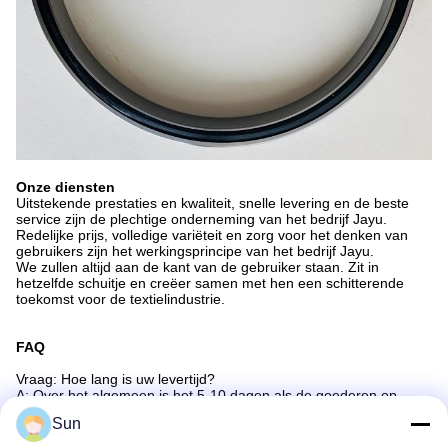
Onze diensten
Uitstekende prestaties en kwaliteit, snelle levering en de beste
service zijn de plechtige onderneming van het bedrijf Jayu.
Redelijke prijs, volledige variëteit en zorg voor het denken van
gebruikers zijn het werkingsprincipe van het bedrijf Jayu.
We zullen altijd aan de kant van de gebruiker staan. Zit in
hetzelfde schuitje en creëer samen met hen een schitterende
toekomst voor de textielindustrie.
FAQ
Vraag: Hoe lang is uw levertijd?
A: Over het algemeen is het 5-10 dagen als de goederen op
voorraad zijn.of het is 10-50 dagen als de goederen niet op
Sun
voorraad zijn, is het volgens de hoeveelheid. Behalve voor de
aangepaste goederen.