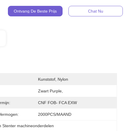
Ontvang De Beste Prijs
Chat Nu
Kunststof, Nylon
Zwart Purple,
rmijn:
CNF FOB- FCA EXW
Vermogen:
2000PCS/MAAND
n Stenter machineonderdelen