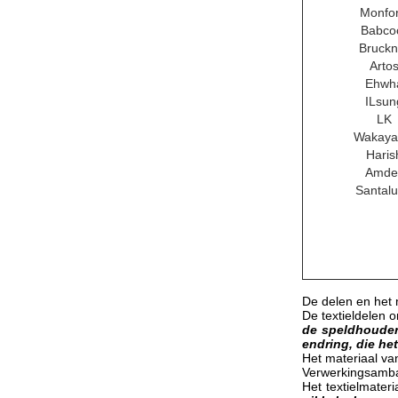
Monfor
Babco
Bruckn
Arto
Ehwh
ILsun
LK
Wakay
Haris
Amde
Santalu
De delen en het 
De textieldelen 
de speldhouder,
endring, die he
Het materiaal van 
Verwerkingsambach
Het textielmater