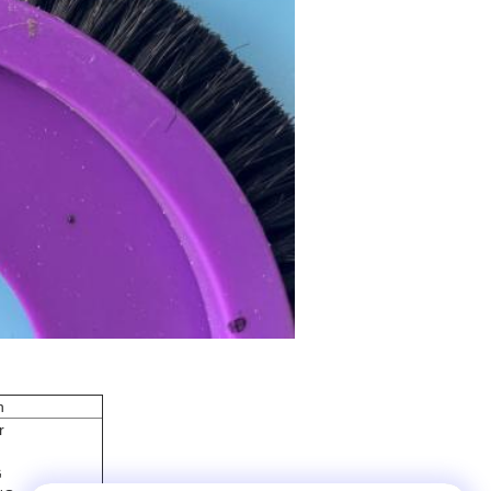
n
r
G