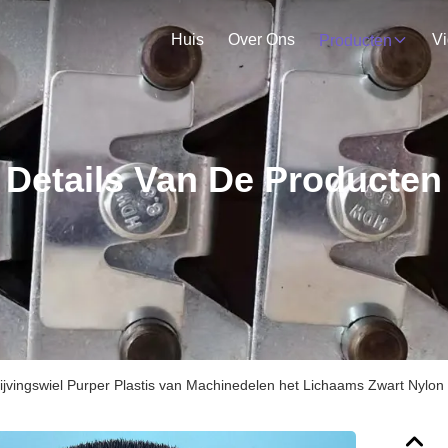
Huis
Over Ons
V
Producten
Details Van De Producten
ijvingswiel Purper Plastis van Machinedelen het Lichaams Zwart Nylon 