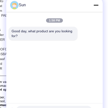
NG
Sun
at
em
 PAD
1:58 PM
G
Good day, what product are you looking 
er
for?
MER
OOFD
GSBAK
aaf
fd
R
van diverse tetile delen en textielmateriaal.
ukmachine en andere delen, zoals:
et speciale roterende scherm, herhaalt hoofd, pomp, lager,
per, nikkel etc.
rsol, precisie etc. machinaal bewerken.
 machine van
de het
schermwas, en een reeks die van het