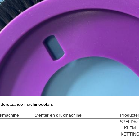
onderstaande machinedelen:
ukmachine
Stenter en drukmachine
Producte
SPELDba
KLEM
KETTIN