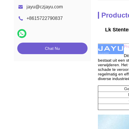
jayu@czjayu.com
Product
+8615722790837
Lk Stente
Pr
Chat Nu
Di
bestaat uit een s
verwijderen. Het
schade te veroorz
regelmatig en eff
diverse industri
Ge