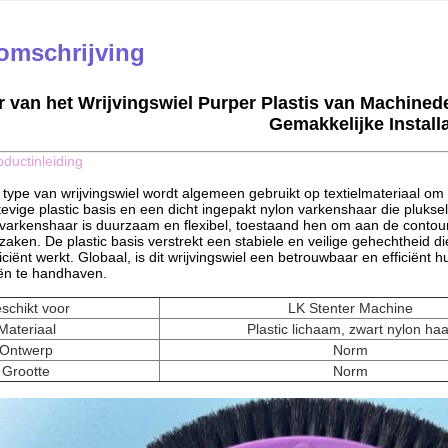
omschrijving
r van het Wrijvingswiel Purper Plastis van Machine
Gemakkelijke Installa
oductinleiding
t type van wrijvingswiel wordt algemeen gebruikt op textielmateriaal om
tevige plastic basis en een dicht ingepakt nylon varkenshaar die pluksel,
 varkenshaar is duurzaam en flexibel, toestaand hen om aan de contou
aken. De plastic basis verstrekt een stabiele en veilige gehechtheid di
iciënt werkt. Globaal, is dit wrijvingswiel een betrouwbaar en efficiënt h
eën te handhaven.
schikt voor
LK Stenter Machine
Materiaal
Plastic lichaam, zwart nylon haa
Ontwerp
Norm
Grootte
Norm