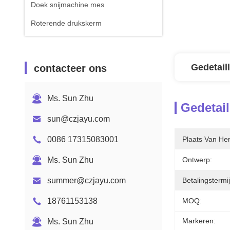
Doek snijmachine mes
Roterende drukskerm
Gedetail
contacteer ons
Ms. Sun Zhu
Gedetail
sun@czjayu.com
0086 17315083001
Plaats Van He
Ms. Sun Zhu
Ontwerp:
summer@czjayu.com
Betalingstermij
18761153138
MOQ:
Markeren:
Ms. Sun Zhu