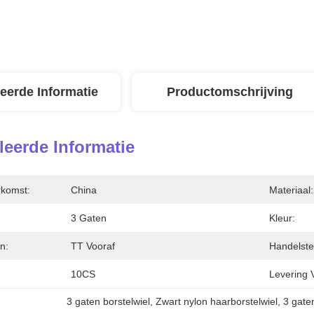
leerde Informatie
Productomschrijving
leerde Informatie
rkomst:
China
Materiaal:
3 Gaten
Kleur:
n:
TT Vooraf
Handelste
10CS
Levering 
3 gaten borstelwiel
, 
Zwart nylon haarborstelwiel
, 
3 gate