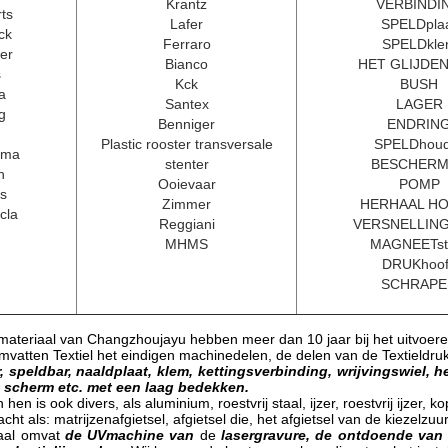
Krantz
VERBINDI
ts
Lafer
SPELDpla
ck
Ferraro
SPELDkl
er
Bianco
HET GLIJDEN
s
Kck
BUSH
a
Santex
LAGER
g
Benniger
ENDRIN
Plastic rooster transversale
SPELDhoud
ama
stenter
BESCHER
h
Ooievaar
POMP
s
Zimmer
HERHAAL H
cla
Reggiani
VERSNELLIN
MHMS
MAGNEETst
DRUKhoo
SCHRAPE
materiaal van Changzhoujayu hebben meer dan 10 jaar bij het uitvoeren 
omvatten Textiel het eindigen machinedelen, de delen van de Textieldr
 speldbar, naaldplaat, klem, kettingsverbinding, wrijvingswiel, h
t scherm etc. met een laag bedekken.
hen is ook divers, als aluminium, roestvrij staal, ijzer, roestvrij ijzer, ko
t als: matrijzenafgietsel, afgietsel die, het afgietsel van de kiezelzuu
iaal omvat
de UVmachine van
de
lasergravure, de ontdoende van