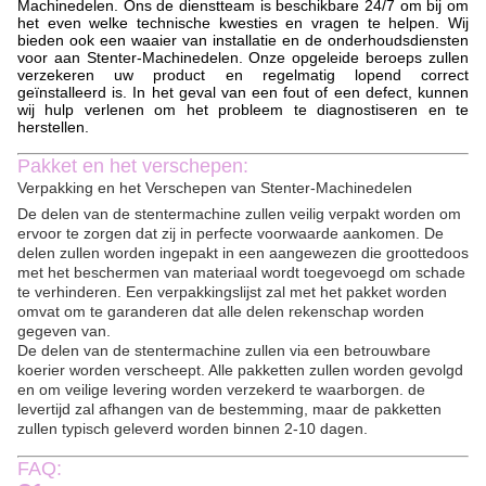
Machinedelen. Ons de dienstteam is beschikbare 24/7 om bij om
het even welke technische kwesties en vragen te helpen. Wij
bieden ook een waaier van installatie en de onderhoudsdiensten
voor aan Stenter-Machinedelen. Onze opgeleide beroeps zullen
verzekeren uw product en regelmatig lopend correct
geïnstalleerd is. In het geval van een fout of een defect, kunnen
wij hulp verlenen om het probleem te diagnostiseren en te
herstellen.
Pakket en het verschepen:
Verpakking en het Verschepen van Stenter-Machinedelen
De delen van de stentermachine zullen veilig verpakt worden om
ervoor te zorgen dat zij in perfecte voorwaarde aankomen. De
delen zullen worden ingepakt in een aangewezen die groottedoos
met het beschermen van materiaal wordt toegevoegd om schade
te verhinderen. Een verpakkingslijst zal met het pakket worden
omvat om te garanderen dat alle delen rekenschap worden
gegeven van.
De delen van de stentermachine zullen via een betrouwbare
koerier worden verscheept. Alle pakketten zullen worden gevolgd
en om veilige levering worden verzekerd te waarborgen. de
levertijd zal afhangen van de bestemming, maar de pakketten
zullen typisch geleverd worden binnen 2-10 dagen.
FAQ: