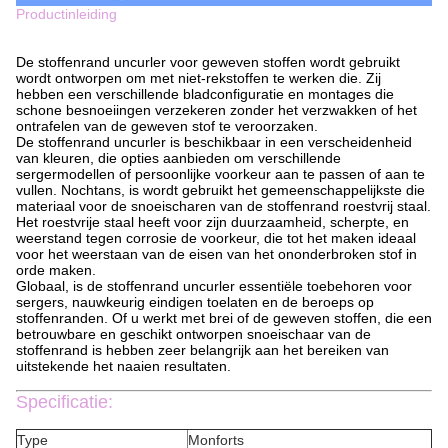
Productinleiding
De stoffenrand uncurler voor geweven stoffen wordt gebruikt
wordt ontworpen om met niet-rekstoffen te werken die. Zij
hebben een verschillende bladconfiguratie en montages die
schone besnoeiingen verzekeren zonder het verzwakken of het
ontrafelen van de geweven stof te veroorzaken.
De stoffenrand uncurler is beschikbaar in een verscheidenheid
van kleuren, die opties aanbieden om verschillende
sergermodellen of persoonlijke voorkeur aan te passen of aan te
vullen. Nochtans, is wordt gebruikt het gemeenschappelijkste die
materiaal voor de snoeischaren van de stoffenrand roestvrij staal.
Het roestvrije staal heeft voor zijn duurzaamheid, scherpte, en
weerstand tegen corrosie de voorkeur, die tot het maken ideaal
voor het weerstaan van de eisen van het ononderbroken stof in
orde maken.
Globaal, is de stoffenrand uncurler essentiële toebehoren voor
sergers, nauwkeurig eindigen toelaten en de beroeps op
stoffenranden. Of u werkt met brei of de geweven stoffen, die een
betrouwbare en geschikt ontworpen snoeischaar van de
stoffenrand is hebben zeer belangrijk aan het bereiken van
uitstekende het naaien resultaten.
Specificatie:
Type
Monforts