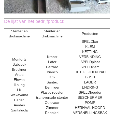
De lijst van het bedrijfproduct:
Stenter en
Stenter en
Producten
drukmachine
drukmachine
SPELDbar
KLEM
KETTING
Krantz
VERBINDING
Monforts
Lafer
SPELDplaat
Babcock
Ferraro
SPELDklem
Bruckner
Bianco
HET GLIJDEN PAD
Artos
Kck
BUSH
Ehwha
Santex
LAGER
ILsung
Benniger
ENDRING
LK
Plastic rooster
SPELDhouder
Wakayama
transversale stenter
BESCHERMER
Harish
Ooievaar
POMP
Amdes
Zimmer
HERHAAL HOOFD
Santalucla
Reggiani
VERSNELLINGSBAK