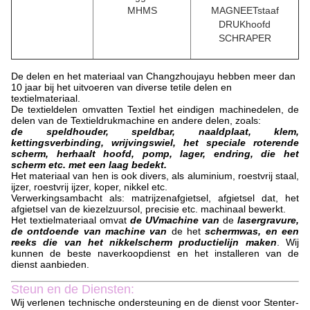
MHMS
MAGNEETstaaf
DRUKhoofd
SCHRAPER
De delen en het materiaal van Changzhoujayu hebben meer dan
10 jaar bij het uitvoeren van diverse tetile delen en
textielmateriaal.
De textieldelen omvatten Textiel het eindigen machinedelen, de
delen van de Textieldrukmachine en andere delen, zoals:
de speldhouder, speldbar, naaldplaat, klem,
kettingsverbinding, wrijvingswiel, het speciale roterende
scherm, herhaalt hoofd, pomp, lager, endring, die het
scherm etc. met een laag bedekt.
Het materiaal van hen is ook divers, als aluminium, roestvrij staal,
ijzer, roestvrij ijzer, koper, nikkel etc.
Verwerkingsambacht als: matrijzenafgietsel, afgietsel dat, het
afgietsel van de kiezelzuursol, precisie etc. machinaal bewerkt.
Het textielmateriaal omvat
de UVmachine van
de
lasergravure,
de ontdoende van machine van
de het
schermwas, en een
reeks die van het nikkelscherm productielijn maken
. Wij
kunnen de beste naverkoopdienst en het installeren van de
dienst aanbieden.
Steun en de Diensten:
Wij verlenen technische ondersteuning en de dienst voor Stenter-