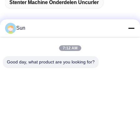
Stenter Machine Onderdelen Uncurler
Sun
Snel contact
7:12 AM
Adres:
Good day, what product are you looking for?
NO.55 XINSHENG WEG, WUJIN-DISTRICT, CHANGZHOU-
STAD, PROVINCIE JIANGSU
Tel.:
86-173-15083001
E-mail
sun@czjayu.com