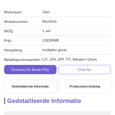
Jayu
Merknaam:
Monforts
Modelnummer:
1 set
MOQ:
USD/RMB
Prijs:
multiplex geval
Verpakking:
L/C, D/A, D/P, T/T, Western Union
Betalingsvoorwaarden:
Ontvang De Beste Prijs
Chat Nu
Gedetailleerde Informatie
Productomschrijving
Gedetailleerde Informatie