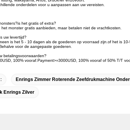
ilsung, wakayama, Artos, Bruckner enzovoort.
hillende onderdelen voor u aanpassen aan uw vereisten.
onsters?is het gratis of extra?
 het monster gratis aanbieden, maar betalen niet de vrachtkosten.
s uw levertijd?
meen is het 5 - 10 dagen als de goederen op voorraad zijn.of het is 10-
 Behalve voor de aangepaste goederen.
uw betalingsvoorwaarden?
00USD, 100% vooraf.Payment>=3000USD, 100% vooraf of 50% T/T voora
:
Enrings Zimmer Roterende Zeefdrukmachine Onder
k Enrings Zilver