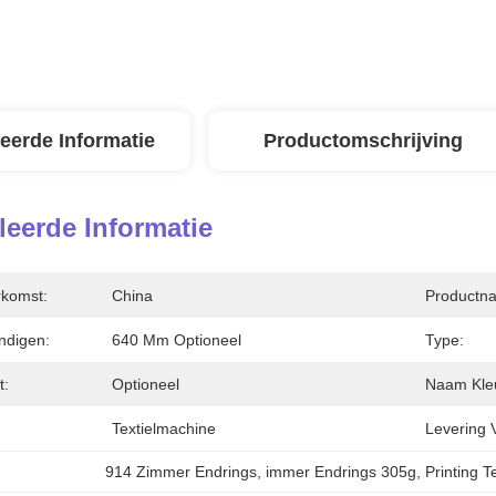
leerde Informatie
Productomschrijving
leerde Informatie
rkomst:
China
Productn
ndigen:
640 Mm Optioneel
Type:
t:
Optioneel
Naam Kle
Textielmachine
Levering 
914 Zimmer Endrings
, 
immer Endrings 305g
, 
Printing 