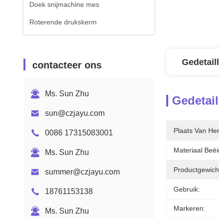
Doek snijmachine mes
Roterende drukskerm
Gedetail
contacteer ons
Ms. Sun Zhu
Gedetail
sun@czjayu.com
Plaats Van He
0086 17315083001
Materiaal Beëi
Ms. Sun Zhu
Productgewich
summer@czjayu.com
Gebruik:
18761153138
Markeren:
Ms. Sun Zhu