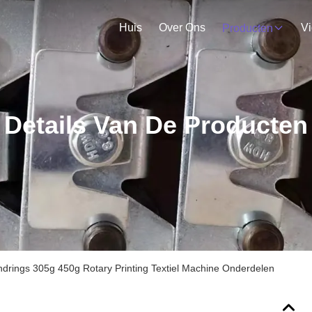
Huis
Over Ons
V
Producten
Details Van De Producten
rings 305g 450g Rotary Printing Textiel Machine Onderdelen