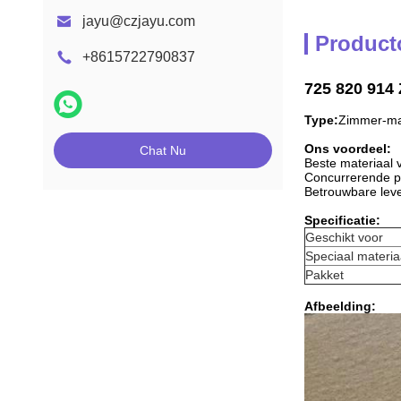
jayu@czjayu.com
Product
+8615722790837
725 820 914
Type:
Zimmer-ma
Ons voordeel:
Chat Nu
Beste materiaal 
Concurrerende pr
Betrouwbare leve
Specificatie:
Geschikt voor
Speciaal materia
Pakket
Afbeelding: