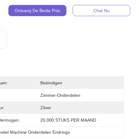
Ontvang De Beste Prijs
Chat Nu
aam:
Beëindigen
Zimmer-Onderdelen
ur:
Zilver
Vermogen:
20.000 STUKS PER MAAND
Textiel Machine Onderdelen Endrings