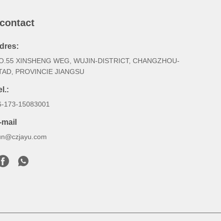
 contact
dres:
O.55 XINSHENG WEG, WUJIN-DISTRICT, CHANGZHOU-
TAD, PROVINCIE JIANGSU
l.:
6-173-15083001
-mail
un@czjayu.com