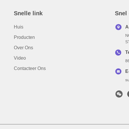
Snelle link
Snel
Huis
A
N
Producten
S
Over Ons
Te
Video
8
Contacteer Ons
E
s