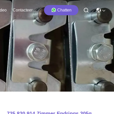
ideo
Contacteer Ons
Chatten
725 820 914 Zimmer Endrings 305g