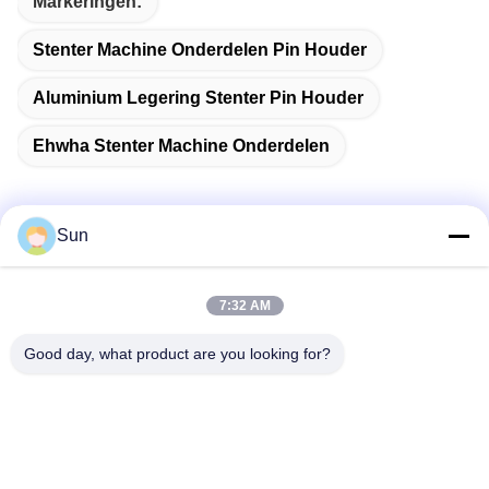
Markeringen:
Stenter Machine Onderdelen Pin Houder
Aluminium Legering Stenter Pin Houder
Ehwha Stenter Machine Onderdelen
Sun
Snel contact
7:32 AM
Adres:
Good day, what product are you looking for?
NO.55 XINSHENG WEG, WUJIN-DISTRICT, CHANGZHOU-
STAD, PROVINCIE JIANGSU
Tel.:
86-173-15083001