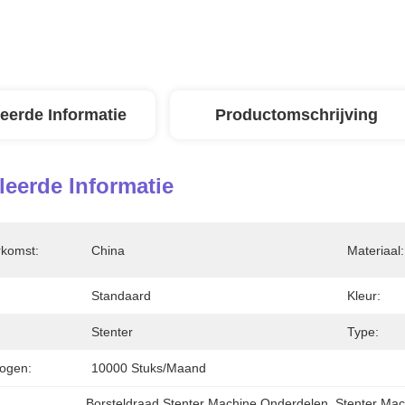
leerde Informatie
Productomschrijving
leerde Informatie
rkomst:
China
Materiaal:
Standaard
Kleur:
Stenter
Type:
ogen:
10000 Stuks/maand
Borsteldraad Stenter Machine Onderdelen
, 
Stenter Ma