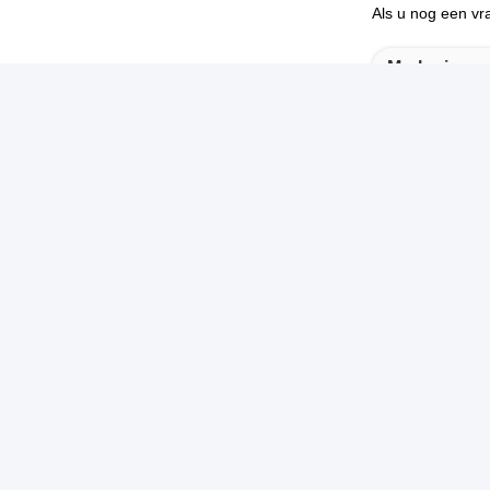
Als u nog een vr
Markeringen
Ehwha Stent
Snelle link
Snel
Huis
A
N
Producten
S
Over Ons
Te
Video
8