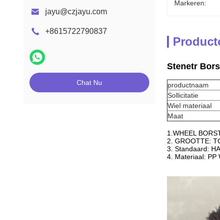
Markeren:
jayu@czjayu.com
+8615722790837
Product
Stenetr Bor
Chat Nu
productnaam
Sollicitatie
Wiel materiaal
Maat
1.WHEEL BORS
2. GROOTTE: 
3. Standaard:
4. Materiaal: 