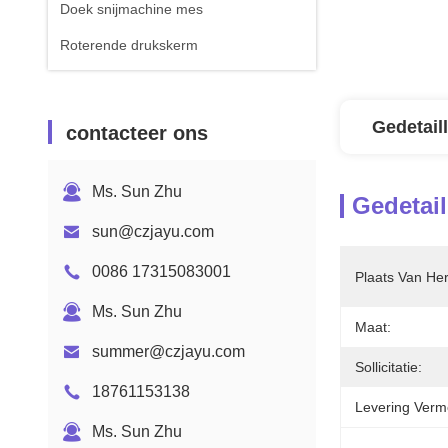
Doek snijmachine mes
Roterende drukskerm
Gedetail
contacteer ons
Ms. Sun Zhu
Gedetail
sun@czjayu.com
0086 17315083001
Plaats Van He
Ms. Sun Zhu
Maat:
summer@czjayu.com
Sollicitatie:
18761153138
Levering Verm
Ms. Sun Zhu