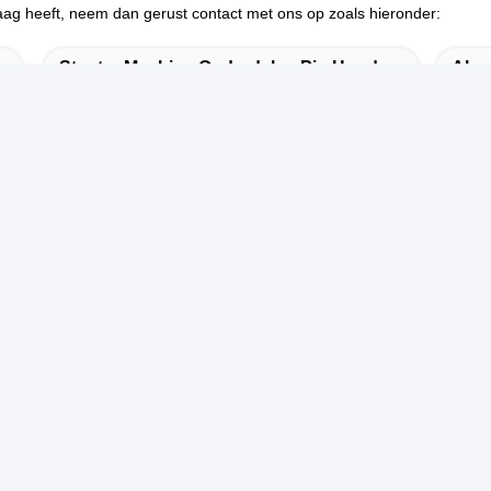
aag heeft, neem dan gerust contact met ons op zoals hieronder:
:
Stenter Machine Onderdelen Pin Houder
Alum
er Machine Onderdelen
 contact
dres:
O.55 XINSHENG WEG, WUJIN-DISTRICT, CHANGZHOU-
TAD, PROVINCIE JIANGSU
l.:
6-173-15083001