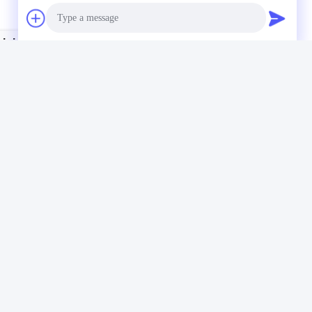
inium Legering Stenter Pin Houder
Photo
Video Call
Audio Call
Onze Nieuwsbrief
Abonneer u op onze nieuwsbrief voor kortingen en meer.