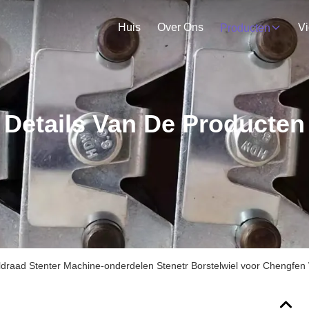
Huis
Over Ons
V
Producten
Details Van De Producten
ldraad Stenter Machine-onderdelen Stenetr Borstelwiel voor Chengf