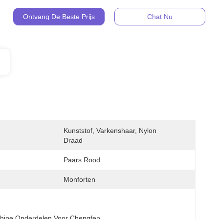
Ontvang De Beste Prijs
Chat Nu
Kunststof, Varkenshaar, Nylon 
Draad
Paars Rood
Monforten
chine Onderdelen Voor Chengfen
, 