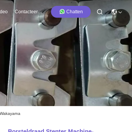
ideo
Contacteer Ons
Chatten
en Wakayama
Borsteldraad Stenter Machine-