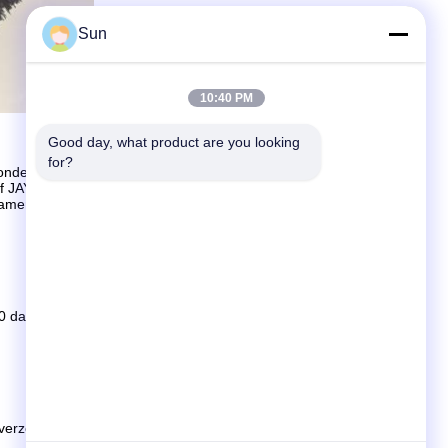
Sun
10:40 PM
Good day, what product are you looking 
for?
 onderneming van het bedrijf XXXXX. Redelijke prijs, volledige
jf JAYU.
r samen met hen een schitterende toekomst voor de
0 dagen als de goederen niet op voorraad zijn, is het volgens
verzending.