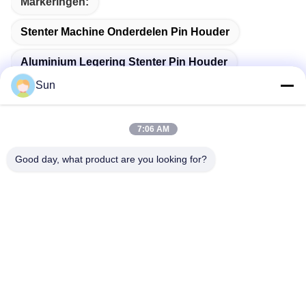
Markeringen:
Stenter Machine Onderdelen Pin Houder
Aluminium Legering Stenter Pin Houder
Sun
Ehwha Stenter Machine Onderdelen
7:06 AM
Good day, what product are you looking for?
Snel contact
Adres:
NO.55 XINSHENG WEG, WUJIN-DISTRICT, CHANGZHOU-
STAD, PROVINCIE JIANGSU
Tel.:
86-173-15083001