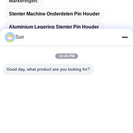
Markeringen:
Stenter Machine Onderdelen Pin Houder
Aluminium Legering Stenter Pin Houder
Sun
Ehwha Stenter Machine Onderdelen
10:45 PM
Good day, what product are you looking for?
Snel contact
Adres:
NO.55 XINSHENG WEG, WUJIN-DISTRICT, CHANGZHOU-
STAD, PROVINCIE JIANGSU
Tel.:
86-173-15083001