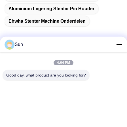
Aluminium Legering Stenter Pin Houder
Ehwha Stenter Machine Onderdelen
Sun
Snel contact
4:04 PM
Adres:
Good day, what product are you looking for?
NO.55 XINSHENG WEG, WUJIN-DISTRICT, CHANGZHOU-
STAD, PROVINCIE JIANGSU
Tel.:
86-173-15083001
E-mail
sun@czjayu.com