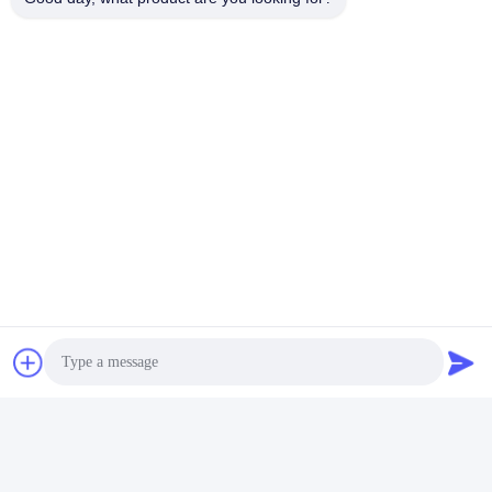
Stenter Textielmachines Componenten
Ehwhw Textielmachines Componenten
Stenter Onderdelen Grijs Metaal
Snel contact
Adres:
NO.55 XINSHENG WEG, WUJIN-DISTRICT, CHANGZHOU-
STAD, PROVINCIE JIANGSU
Tel.:
86-173-15083001