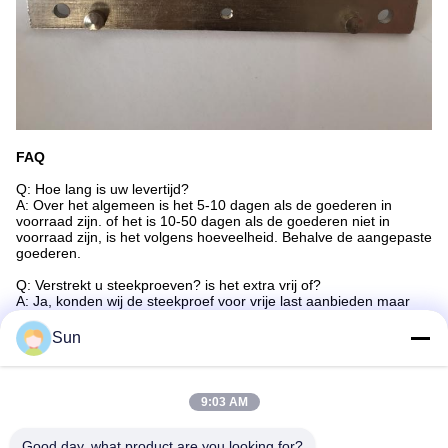
FAQ
Q: Hoe lang is uw levertijd?
A: Over het algemeen is het 5-10 dagen als de goederen in
voorraad zijn. of het is 10-50 dagen als de goederen niet in
voorraad zijn, is het volgens hoeveelheid. Behalve de aangepaste
goederen.
Q: Verstrekt u steekproeven? is het extra vrij of?
A: Ja, konden wij de steekproef voor vrije last aanbieden maar
betalen niet de kosten van vracht.
Sun
Q: Wat is uw betalingsvoorwaarden?
A: Payment=3000USD<>, 50% T/T vooraf, saldo vóór verzending.
9:03 AM
Markeringen:
Good day, what product are you looking for?