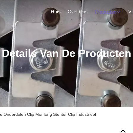
Huis
Over Ons
V
Producten
Details Van De Producten
 Onderdelen Clip Monfong Stenter Clip Industrieel