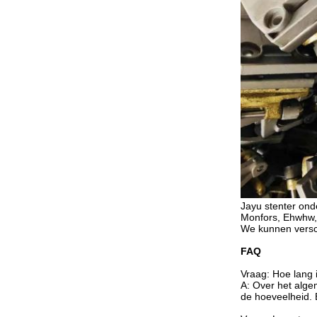
Jayu stenter onder
Monfors, Ehwhw, 
We kunnen versc
FAQ
Vraag: Hoe lang i
A: Over het alge
de hoeveelheid.