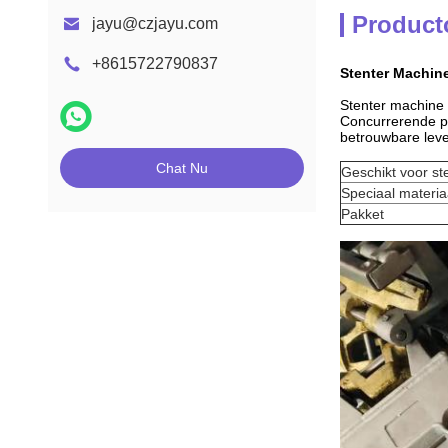
Product
jayu@czjayu.com
+8615722790837
Stenter Machin
Stenter machine 
Concurrerende pr
betrouwbare leve
Chat Nu
Geschikt voor st
Speciaal materia
Pakket