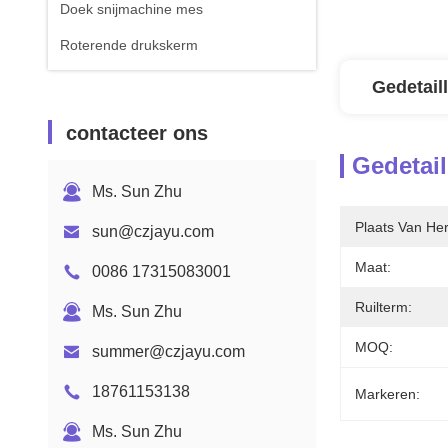
Doek snijmachine mes
Roterende drukskerm
Gedetail
contacteer ons
Gedetail
Ms. Sun Zhu
Plaats Van He
sun@czjayu.com
Maat:
0086 17315083001
Ruilterm:
Ms. Sun Zhu
MOQ:
summer@czjayu.com
18761153138
Markeren:
Ms. Sun Zhu