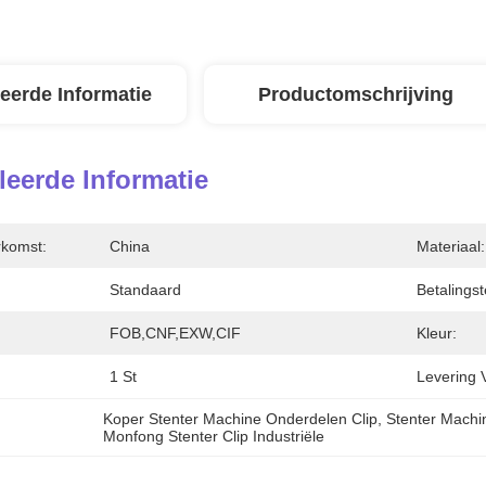
leerde Informatie
Productomschrijving
leerde Informatie
rkomst:
China
Materiaal:
Standaard
Betalingst
FOB,CNF,EXW,CIF
Kleur:
1 St
Levering 
Koper Stenter Machine Onderdelen Clip
, 
Stenter Machi
Monfong Stenter Clip Industriële