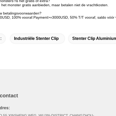
onsters?is het gratis of extra?
 het monster gratis aanbieden, maar betalen niet de vrachtkosten.
uw betalingsvoorwaarden?
00USD, 100% vooraf.Payment>=3000USD, 50% T/T vooraf, saldo vóór 
:
Industriële Stenter Clip
Stenter Clip Aluminiu
 contact
dres:
O.55 XINSHENG WEG, WUJIN-DISTRICT, CHANGZHOU-