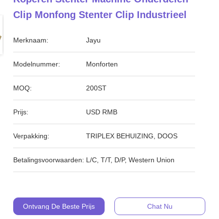
Clip Monfong Stenter Clip Industrieel
Merknaam:
Jayu
Modelnummer:
Monforten
MOQ:
200ST
Prijs:
USD RMB
Verpakking:
TRIPLEX BEHUIZING, DOOS
Betalingsvoorwaarden:
L/C, T/T, D/P, Western Union
Ontvang De Beste Prijs
Chat Nu