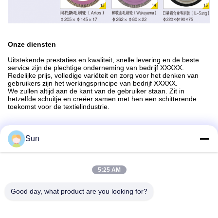
Onze diensten
Uitstekende prestaties en kwaliteit, snelle levering en de beste
service zijn de plechtige onderneming van bedrijf XXXXX.
Redelijke prijs, volledige variëteit en zorg voor het denken van
gebruikers zijn het werkingsprincipe van bedrijf XXXXX.
We zullen altijd aan de kant van de gebruiker staan. Zit in
hetzelfde schuitje en creëer samen met hen een schitterende
toekomst voor de textielindustrie.
FAQ
Sun
Vraag: Hoe lang is uw levertijd?
A: Over het algemeen is het 3-5 dagen als de goederen op
voorraad zijn.of het is 15-20 dagen als de goederen niet op
voorraad zijn, is het volgens de hoeveelheid. Behalve voor de op
5:25 AM
maat gemaakte goederen.
Good day, what product are you looking for?
Vraag: Levert u monsters?is het gratis of extra?
A: Ja, we kunnen het monster gratis aanbieden, maar betalen
niet de vrachtkosten.