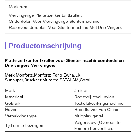
Markeren:
Viervingerige Platte Zelfkantontkruller
, 
Onderdelen Voor Viervingerige Stentermachine
, 
Reserveonderdelen Voor Stentermachine Met Drie Vingers
Productomschrijving
Platte zelfkantontkruller voor Stenter-machineonderdelen
Drie vingers Vier vingers
Merk:Monfortz,Monfortz Fong,Ewha,LK,
Sunsuper,Bruckner,Muratec,SATALAM,Coral
Merk
J-eigen
Materiaal
Roestvrij staal, nylon
Gebruik
Textielafwerkingsmachine
Haven
Hoofdhaven van China
Verpakkingstype
Multiplex geval
Volgens uw (Overeen te
Tijd om te bezorgen
komen) hoeveelheid