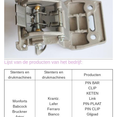
Lijst van de producten van het bedrijf:
Stenters en
Stenters en
Producten
drukmachines
drukmachines
PIN BAR
CLIP
KETEN
Krantz.
Link
Monforts
Lafer
PIN-PLAAT
Babcock
Ferraro
PIN CLIP
Bruckner
Bianco
Glijpad
Artos