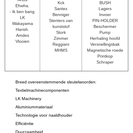
Kck
BUSH
Ehwha.
Santex
Lagers
- Ik ben bang.
Benniger
Invoer
LK
Stenters van
PIN-HOLDER
Wakayama
kunststof
Beschermer
Harish.
Stork
Pump
Amdes
Zimmer
Herhaling hoofd
Vlooien
Reggiani
Versnellingsbak
MHMS
Magnetische roede
Printkop
Schraper
Breed overeenstemmende sleutelwoorden:
Textielmachinecomponenten
LK Machinery
Aluminiummateriaal
Technologie voor naaldhouder
Efficiëntie
Duurzaamheid