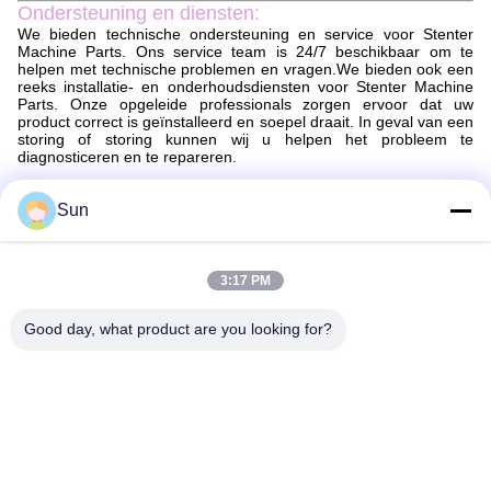
Ondersteuning en diensten:
We bieden technische ondersteuning en service voor Stenter
Machine Parts. Ons service team is 24/7 beschikbaar om te
helpen met technische problemen en vragen.We bieden ook een
reeks installatie- en onderhoudsdiensten voor Stenter Machine
Parts. Onze opgeleide professionals zorgen ervoor dat uw
product correct is geïnstalleerd en soepel draait. In geval van een
storing of storing kunnen wij u helpen het probleem te
diagnosticeren en te repareren.
Verpakking en verzending:
Sun
Verpakking en verzending van stentermachineonderdelen
De onderdelen van de stentermachine worden veilig verpakt om
ervoor te zorgen dat ze in perfecte staat aankomen.De
3:17 PM
onderdelen worden verpakt in een doos met een passend
formaat, waarbij een dempingsmateriaal wordt toegevoegd om
schade te voorkomenEen verpakkingslijst zal bij het pakket
Good day, what product are you looking for?
worden meegeleverd om ervoor te zorgen dat alle onderdelen in
rekening worden gebracht.
De onderdelen van de stenter machine worden verzonden via
een betrouwbare koerier. Alle pakketten worden gevolgd en
verzekerd om een veilige levering te garanderen.Maar de
pakketten worden meestal binnen 2-10 dagen geleverd..