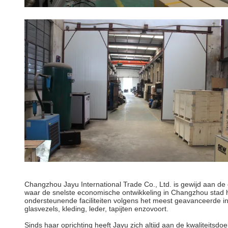
Changzhou Jayu International Trade Co., Ltd. is gewijd aan de o
waar de snelste economische ontwikkeling in Changzhou stad h
ondersteunende faciliteiten volgens het meest geavanceerde int
glasvezels, kleding, leder, tapijten enzovoort.
Sinds haar oprichting heeft Jayu zich altijd aan de kwaliteitsd