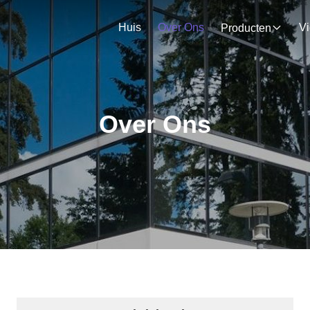
Huis
Over Ons
V
Producten
Over Ons