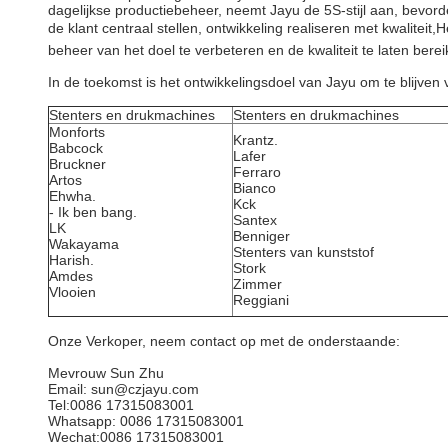
dagelijkse productiebeheer, neemt Jayu de 5S-stijl aan, bevo
de klant centraal stellen, ontwikkeling realiseren met kwalit
beheer van het doel te verbeteren en de kwaliteit te laten bere
In de toekomst is het ontwikkelingsdoel van Jayu om te blijven
Stenters en drukmachines
Stenters en drukmachines
Monforts
Krantz.
Babcock
Lafer
Bruckner
Ferraro
Artos
Bianco
Ehwha.
Kck
- Ik ben bang.
Santex
LK
Benniger
Wakayama
Stenters van kunststof
Harish.
Stork
Amdes
Zimmer
Vlooien
Reggiani
Onze Verkoper, neem contact op met de onderstaande:
Mevrouw Sun Zhu
Email: sun@czjayu.com
Tel:0086 17315083001
Whatsapp: 0086 17315083001
Wechat:0086 17315083001