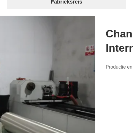
Fabrieksreis
Chan
Inter
Productie en 