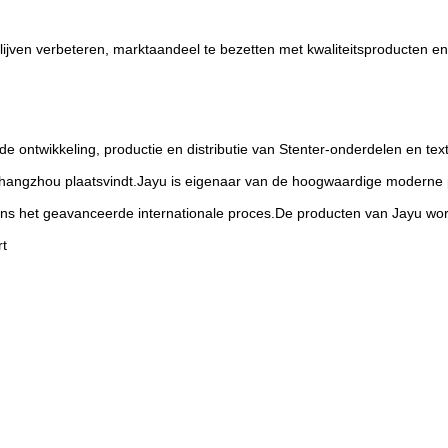
blijven verbeteren, marktaandeel te bezetten met kwaliteitsproducten e
e ontwikkeling, productie en distributie van Stenter-onderdelen en text
 Changzhou plaatsvindt.Jayu is eigenaar van de hoogwaardige moderne 
ens het geavanceerde internationale proces.De producten van Jayu word
rt