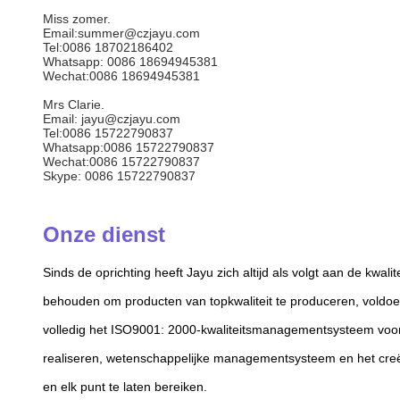
Miss zomer.
Email:summer@czjayu.com
Tel:0086 18702186402
Whatsapp: 0086 18694945381
Wechat:0086 18694945381
Mrs Clarie.
Email: jayu@czjayu.com
Tel:0086 15722790837
Whatsapp:0086 15722790837
Wechat:0086 15722790837
Skype: 0086 15722790837
Onze dienst
Sinds de oprichting heeft Jayu zich altijd als volgt aan de kw
behouden om producten van topkwaliteit te produceren, voldoen 
volledig het ISO9001: 2000-kwaliteitsmanagementsysteem voor a
realiseren, wetenschappelijke managementsysteem en het creëre
en elk punt te laten bereiken.