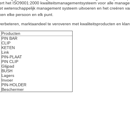
rdert het ISO9001:2000 kwaliteitsmanagementsysteem voor alle managem
eit,Het wetenschappelijk management systeem uitvoeren en het creëren v
iken elke persoon en elk punt.
 verbeteren, marktaandeel te veroveren met kwaliteitsproducten en kla
Producten
PIN BAR
CLIP
KETEN
Link
PIN-PLAAT
PIN CLIP
Glijpad
BUSH
Lagers
Invoer
PIN-HOLDER
Beschermer